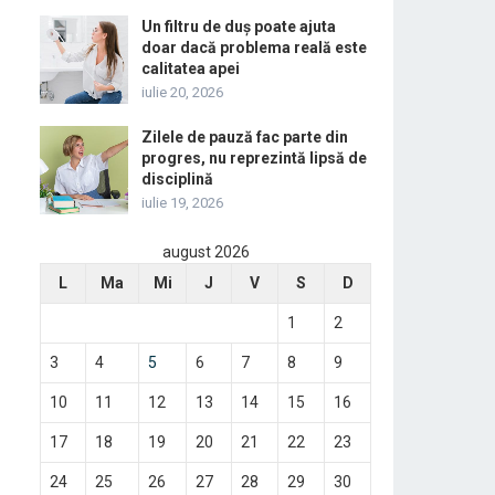
Un filtru de duș poate ajuta
doar dacă problema reală este
calitatea apei
iulie 20, 2026
Zilele de pauză fac parte din
progres, nu reprezintă lipsă de
disciplină
iulie 19, 2026
august 2026
L
Ma
Mi
J
V
S
D
1
2
3
4
5
6
7
8
9
10
11
12
13
14
15
16
17
18
19
20
21
22
23
24
25
26
27
28
29
30