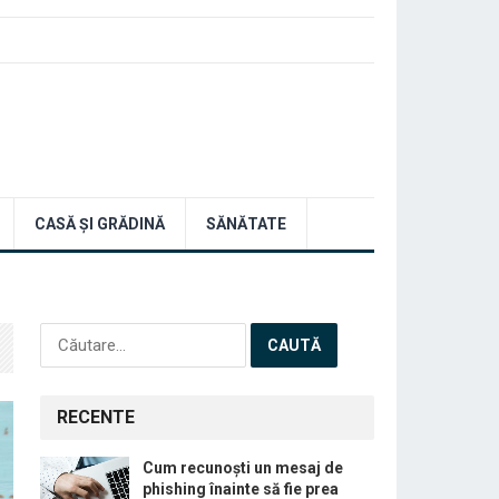
CASĂ ȘI GRĂDINĂ
SĂNĂTATE
Caută
după:
RECENTE
Cum recunoști un mesaj de
phishing înainte să fie prea