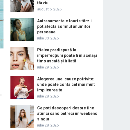
târziu
august 5, 2026
Antrenamentele foarte târzii
pot afecta somnul anumitor
persoane
iulie 30, 2026
Pielea predispusă la
imperfecțiuni poate fi în același
timp uscată și iritată
iulie 29, 2026
Alegerea unei cauze potrivite:
unde poate conta cel mai mult
implicarea ta
i
iulie 28, 2026
Ce poți descoperi despre tine
atunci când petreci un weekend
singur
iulie 28, 2026