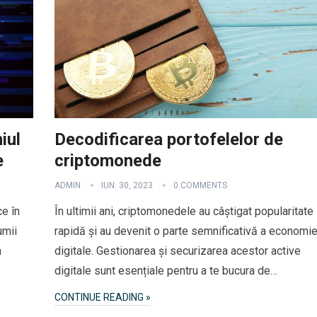
iul
Decodificarea portofelelor de
e
criptomonede
ADMIN
IUN. 30, 2023
0 COMMENTS
e în
În ultimii ani, criptomonedele au câștigat popularitate
umii
rapidă și au devenit o parte semnificativă a economie
m
digitale. Gestionarea și securizarea acestor active
digitale sunt esențiale pentru a te bucura de…
CONTINUE READING »