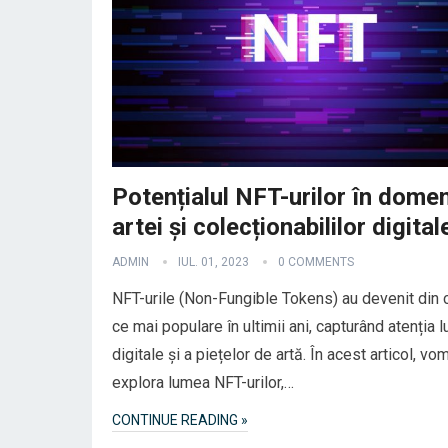
Potențialul NFT-urilor în domen
artei și colecționabililor digital
ADMIN
IUL. 01, 2023
0 COMMENTS
NFT-urile (Non-Fungible Tokens) au devenit din c
ce mai populare în ultimii ani, capturând atenția l
digitale și a piețelor de artă. În acest articol, vo
explora lumea NFT-urilor,…
CONTINUE READING »