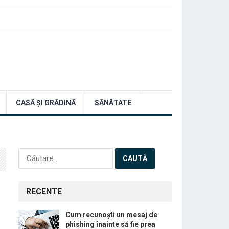
CASĂ ȘI GRĂDINĂ
SĂNĂTATE
Caută
după:
RECENTE
Cum recunoști un mesaj de
phishing înainte să fie prea