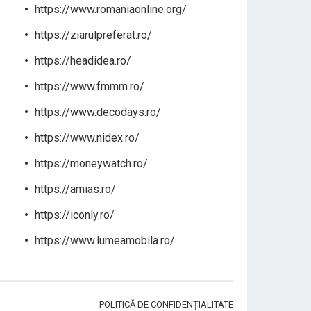
https://www.romaniaonline.org/
https://ziarulpreferat.ro/
https://headidea.ro/
https://www.fmmm.ro/
https://www.decodays.ro/
https://www.nidex.ro/
https://moneywatch.ro/
https://amias.ro/
https://iconly.ro/
https://www.lumeamobila.ro/
POLITICĂ DE CONFIDENȚIALITATE