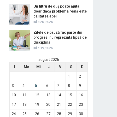
Un filtru de duș poate ajuta
doar dacă problema reală este
calitatea apei
iulie 20, 2026
Zilele de pauză fac parte din
progres, nu reprezintă lipsă de
disciplină
iulie 19, 2026
august 2026
L
Ma
Mi
J
V
S
D
1
2
3
4
5
6
7
8
9
10
11
12
13
14
15
16
17
18
19
20
21
22
23
24
25
26
27
28
29
30