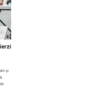
ierzi
uim și
să
ate