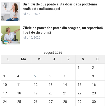
Un filtru de duș poate ajuta doar dacă problema
reală este calitatea apei
iulie 20, 2026
Zilele de pauză fac parte din progres, nu reprezintă
lipsă de disciplină
iulie 19, 2026
august 2026
L
Ma
Mi
J
V
S
D
1
2
3
4
5
6
7
8
9
10
11
12
13
14
15
16
17
18
19
20
21
22
23
24
25
26
27
28
29
30