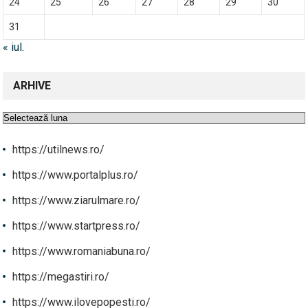
24
25
26
27
28
29
30
31
« iul.
ARHIVE
Arhive
https://utilnews.ro/
https://www.portalplus.ro/
https://www.ziarulmare.ro/
https://www.startpress.ro/
https://www.romaniabuna.ro/
https://megastiri.ro/
https://www.ilovepopesti.ro/