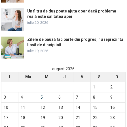
Un filtru de duș poate ajuta doar dacă problema
reală este calitatea apei
iulie 20, 2026
Zilele de pauză fac parte din progres, nu reprezintă
lipsă de disciplină
iulie 19, 2026
august 2026
L
Ma
Mi
J
V
S
D
1
2
3
4
5
6
7
8
9
10
11
12
13
14
15
16
17
18
19
20
21
22
23