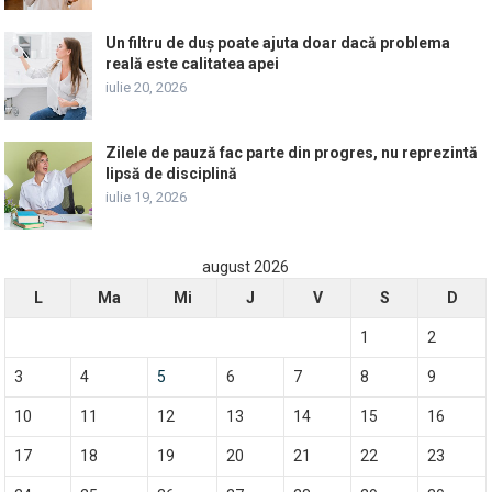
Un filtru de duș poate ajuta doar dacă problema
reală este calitatea apei
iulie 20, 2026
Zilele de pauză fac parte din progres, nu reprezintă
lipsă de disciplină
iulie 19, 2026
august 2026
L
Ma
Mi
J
V
S
D
1
2
3
4
5
6
7
8
9
10
11
12
13
14
15
16
17
18
19
20
21
22
23