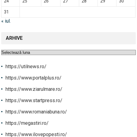
24
25
26
27
28
29
30
31
« iul.
ARHIVE
Arhive
https://utilnews.ro/
https://www.portalplus.ro/
https://www.ziarulmare.ro/
https://www.startpress.ro/
https://www.romaniabuna.ro/
https://megastiri.ro/
https://www.ilovepopesti.ro/