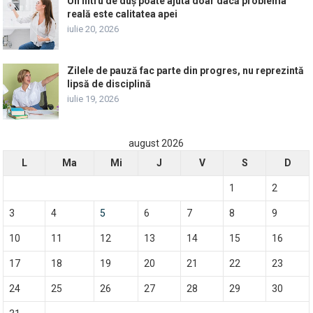
Un filtru de duș poate ajuta doar dacă problema
reală este calitatea apei
iulie 20, 2026
Zilele de pauză fac parte din progres, nu reprezintă
lipsă de disciplină
iulie 19, 2026
august 2026
L
Ma
Mi
J
V
S
D
1
2
3
4
5
6
7
8
9
10
11
12
13
14
15
16
17
18
19
20
21
22
23
24
25
26
27
28
29
30