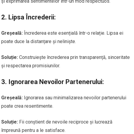
și exprimarea sentimentelor într-un mod respectuos.
2.
Lipsa Încrederii:
Greșeală:
Încrederea este esențială într-o relație. Lipsa ei
poate duce la distanțare și neliniște.
Soluție:
Construiește încrederea prin transparență, sinceritate
și respectarea promisiunilor.
3.
Ignorarea Nevoilor Partenerului:
Greșeală:
Ignorarea sau minimalizarea nevoilor partenerului
poate crea resentimente.
Soluție:
Fii conștient de nevoile reciproce și lucrează
împreună pentru a le satisface.