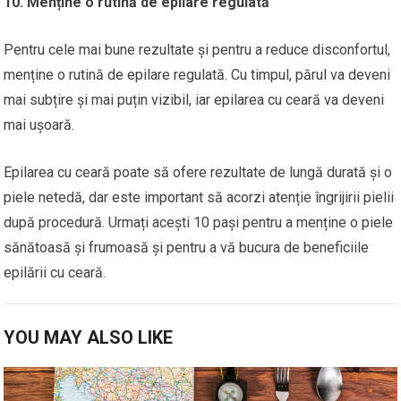
10. Menține o rutină de epilare regulată
Pentru cele mai bune rezultate și pentru a reduce disconfortul,
menține o rutină de epilare regulată. Cu timpul, părul va deveni
mai subțire și mai puțin vizibil, iar epilarea cu ceară va deveni
mai ușoară.
Epilarea cu ceară poate să ofere rezultate de lungă durată și o
piele netedă, dar este important să acorzi atenție îngrijirii pielii
după procedură. Urmați acești 10 pași pentru a menține o piele
sănătoasă și frumoasă și pentru a vă bucura de beneficiile
epilării cu ceară.
YOU MAY ALSO LIKE