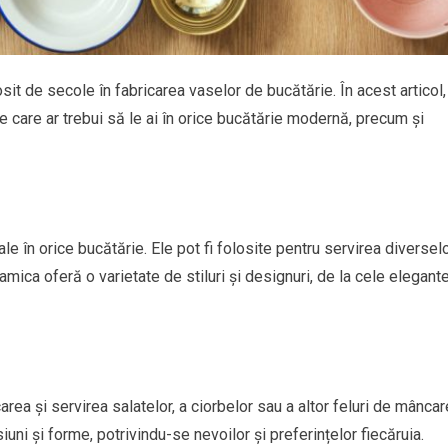
osit de secole în fabricarea vaselor de bucătărie. În acest articol,
care ar trebui să le ai în orice bucătărie modernă, precum și
 în orice bucătărie. Ele pot fi folosite pentru servirea diversel
ramica oferă o varietate de stiluri și designuri, de la cele elegant
ea și servirea salatelor, a ciorbelor sau a altor feluri de mâncar
iuni și forme, potrivindu-se nevoilor și preferințelor fiecăruia.