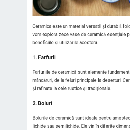
Ceramica este un material versatil și durabil, fol
vom explora zece vase de ceramică esențiale pe 
beneficiile și utilizările acestora.
1. Farfurii
Farfuriile de ceramică sunt elemente fundamentale
mâncăruri, de la feluri principale la deserturi. Ce
și rafinate la cele rustice și tradiționale.
2. Boluri
Bolurile de ceramică sunt ideale pentru amestecar
lichide sau semilichide. Ele vin în diferite dimens