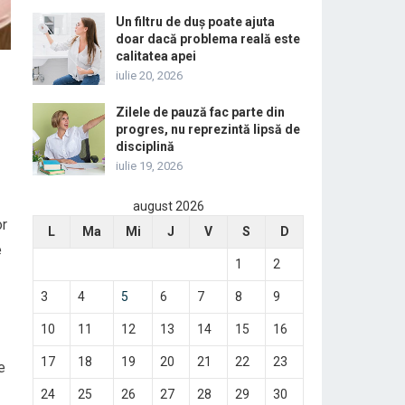
Un filtru de duș poate ajuta
doar dacă problema reală este
calitatea apei
iulie 20, 2026
Zilele de pauză fac parte din
progres, nu reprezintă lipsă de
disciplină
iulie 19, 2026
august 2026
or
L
Ma
Mi
J
V
S
D
e
1
2
3
4
5
6
7
8
9
10
11
12
13
14
15
16
17
18
19
20
21
22
23
e
24
25
26
27
28
29
30