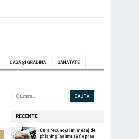
CASĂ ȘI GRĂDINĂ
SĂNĂTATE
Caută
după:
RECENTE
Cum recunoști un mesaj de
phishing înainte să fie prea