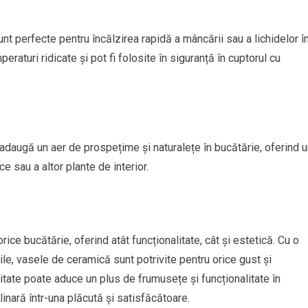
nt perfecte pentru încălzirea rapidă a mâncării sau a lichidelor î
raturi ridicate și pot fi folosite în siguranță în cuptorul cu
 adaugă un aer de prospețime și naturalețe în bucătărie, oferind 
e sau a altor plante de interior.
ce bucătărie, oferind atât funcționalitate, cât și estetică. Cu o
ile, vasele de ceramică sunt potrivite pentru orice gust și
itate poate aduce un plus de frumusețe și funcționalitate în
inară într-una plăcută și satisfăcătoare.