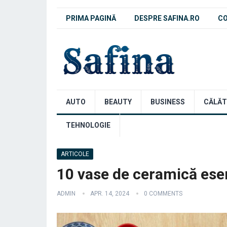
PRIMA PAGINĂ
DESPRE SAFINA.RO
C
AUTO
BEAUTY
BUSINESS
CĂLĂT
TEHNOLOGIE
ARTICOLE
10 vase de ceramică esen
ADMIN
APR. 14, 2024
0 COMMENTS