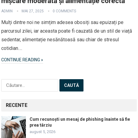
mișcare moderată și alimentație corectă
ADMIN
MAI 27, 2025
0 COMMENTS
Mulți dintre noi ne simțim adesea obosiți sau epuizați pe
parcursul zilei, iar aceasta poate fi cauzată de un stil de viață
sedentar, alimentație nesănătoasă sau chiar de stresul
cotidian….
CONTINUE READING »
Caută
după:
RECENTE
Cum recunoști un mesaj de phishing înainte să fie
prea târziu
august 5, 2026