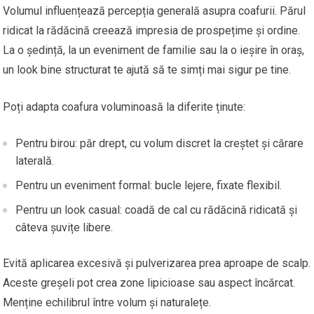
Volumul influențează percepția generală asupra coafurii. Părul
ridicat la rădăcină creează impresia de prospețime și ordine.
La o ședință, la un eveniment de familie sau la o ieșire în oraș,
un look bine structurat te ajută să te simți mai sigur pe tine.
Poți adapta coafura voluminoasă la diferite ținute:
Pentru birou: păr drept, cu volum discret la creștet și cărare
laterală.
Pentru un eveniment formal: bucle lejere, fixate flexibil.
Pentru un look casual: coadă de cal cu rădăcină ridicată și
câteva șuvițe libere.
Evită aplicarea excesivă și pulverizarea prea aproape de scalp.
Aceste greșeli pot crea zone lipicioase sau aspect încărcat.
Menține echilibrul între volum și naturalețe.