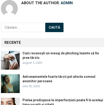
ABOUT THE AUTHOR:
ADMIN
Caută
după:
RECENTE
Cum recunoști un mesaj de phishing înainte să fie
prea târziu
august 5, 2026
Antrenamentele foarte târzii pot afecta somnul
anumitor persoane
iulie 30, 2026
Pielea predispusă la imperfecțiuni poate fi în același
timp uscată și iritată