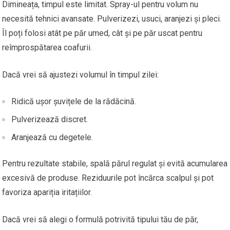
Dimineața, timpul este limitat. Spray-ul pentru volum nu
necesită tehnici avansate. Pulverizezi, usuci, aranjezi și pleci.
Îl poți folosi atât pe păr umed, cât și pe păr uscat pentru
reîmprospătarea coafurii.
Dacă vrei să ajustezi volumul în timpul zilei:
Ridică ușor șuvițele de la rădăcină.
Pulverizează discret.
Aranjează cu degetele.
Pentru rezultate stabile, spală părul regulat și evită acumularea
excesivă de produse. Reziduurile pot încărca scalpul și pot
favoriza apariția iritațiilor.
Dacă vrei să alegi o formulă potrivită tipului tău de păr,