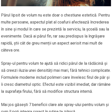
Părul lipsit de volum nu este doar o chestiune estetică. Pentru
multe persoane, aspectul plat al coafurii afectează încrederea
în sine și modul în care se prezintă la serviciu, la școală sau la
evenimente. Dacă ai părul fin, rar sau predispus la îngrășare
rapidă, știi cât de greu menții un aspect aerisit mai mult de
câteva ore.
Spray-ul pentru volum te ajută să ridici părul de la rădăcină și
să creezi iluzia unei densități mai mari, fără tehnici complicate.
Formulele moderne includ polimeri care învelesc firul de păr și
îi cresc diametrul optic. Efectul este vizibil imediat, dar rămâne
la suprafața firului, fără să modifice structura internă.
Mai jos găsești 7 beneficii clare ale spray-ului pentru volum și
cum îl poți integra corect în rutina ta zilnică.