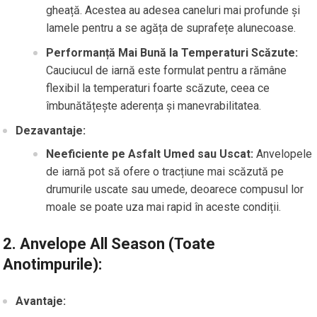
gheață. Acestea au adesea caneluri mai profunde și
lamele pentru a se agăța de suprafețe alunecoase.
Performanță Mai Bună la Temperaturi Scăzute:
Cauciucul de iarnă este formulat pentru a rămâne
flexibil la temperaturi foarte scăzute, ceea ce
îmbunătățește aderența și manevrabilitatea.
Dezavantaje:
Neeficiente pe Asfalt Umed sau Uscat:
Anvelopele
de iarnă pot să ofere o tracțiune mai scăzută pe
drumurile uscate sau umede, deoarece compusul lor
moale se poate uza mai rapid în aceste condiții.
2.
Anvelope All Season (Toate
Anotimpurile):
Avantaje: