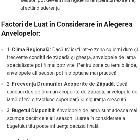
season pot deveni mai rigide la temperaturi extreme,
afectând aderența.
Factori de Luat în Considerare în Alegerea
Anvelopelor:
1.
Clima Regională:
Dacă trăiești într-o zonă cu ierni dure și
frecvente condiții de zăpadă și gheață, anvelopele de iarnă
specializate pot fi mai potrivite. Pentru zone cu ierni blânde,
anvelopele all season pot fi o opțiune mai practică.
2.
Frecvența Drumurilor Acoperite de Zăpadă:
Dacă
conduci des pe drumuri acoperite de zăpadă, anvelopele de
iarnă oferă o tracțiune superioară și siguranță crescută.
3.
Bugetul Disponibil:
Anvelopele de iarnă sunt adesea mai
scumpe decât cele all season. Luarea în considerare a
bugetului tău poate influența decizia finală.