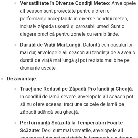
Versatilitate în Diverse Condiții Meteo:
Anvelopele
all season sunt proiectate pentru a oferi o
performanță acceptabilă în diverse condiții meteo,
inclusiv zăpadă ușoară și carosabil umed. Sunt o
alegere practică pentru zonele cu ierni blânde.
Durată de Viață Mai Lungă:
Datorită compusului lor
mai dur, anvelopele all season au tendința de a avea o
durată de viață mai lungă și pot rezista mai bine pe
drumurile uscate.
Dezavantaje:
Tracțiune Redusă pe Zăpadă Profundă și Gheață:
În condiții de iarnă severe, anvelopele all season pot
să nu ofere aceeași tracțiune ca cele de iarnă pe
zăpadă adâncă sau gheață.
Performanță Scăzută la Temperaturi Foarte
Scăzute:
Deși sunt mai versatile, anvelopele all