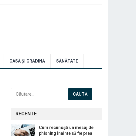
CASĂ ȘI GRĂDINĂ
SĂNĂTATE
Caută
după:
RECENTE
Cum recunoști un mesaj de
phishing înainte să fie prea