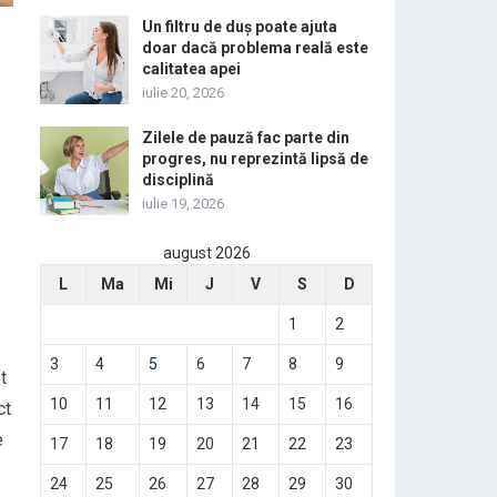
Un filtru de duș poate ajuta
doar dacă problema reală este
calitatea apei
iulie 20, 2026
Zilele de pauză fac parte din
progres, nu reprezintă lipsă de
disciplină
iulie 19, 2026
august 2026
L
Ma
Mi
J
V
S
D
1
2
3
4
5
6
7
8
9
t
10
11
12
13
14
15
16
ct
e
17
18
19
20
21
22
23
24
25
26
27
28
29
30