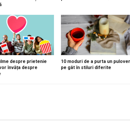
ă
ilme despre prietenie
10 moduri de a purta un pulove
vor învăța despre
pe gât în stiluri diferite
e