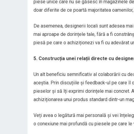
piese unice care nu se găsesc în magazinele de 
doar diferite de ce poartă majoritatea oamenilor,
De asemenea, designerii locali sunt adesea mai fl
mai aproape de dorințele tale, fără a fi constrâ
piesă pe care o achiziționezi va fi cu adevărat un
5. Construcția unei relații directe cu designe
Un alt beneficiu semnificativ al colaborării cu des
aceștia. Prin discuțiile și feedback-ul pe care îl 
pieselor și să îți exprimi dorințele mai concret
achiziționarea unui produs standard dintr-un mag
Veți avea o legătură mai personală și vei înțeleg
o conexiune mai profundă cu piesele pe care le v