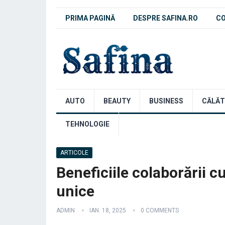
PRIMA PAGINĂ
DESPRE SAFINA.RO
C
AUTO
BEAUTY
BUSINESS
CĂLĂT
TEHNOLOGIE
ARTICOLE
Beneficiile colaborării c
unice
ADMIN
IAN. 18, 2025
0 COMMENTS