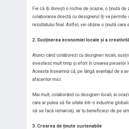
Fie că îți dorești o rochie de ocazie, o ținută d
colaborarea directă cu designerul îți va permite s
rezultatului final. Astfel, vei obține o ținută care
2. Susținerea economiei locale și a creativită
Atunci când colaborezi cu designeri locali, susții
investesc mult timp și efort în crearea pieselor l
Aceasta înseamnă că, pe lângă avantajul de a avea 
afacerilor mici.
Mai mult, colaborând cu designeri locali, ai ocazi
care ar putea să fie uitate într-o industrie globa
să se facă remarcați, iar tu beneficiezi de pe ur
3. Crearea de ținute sustenabile