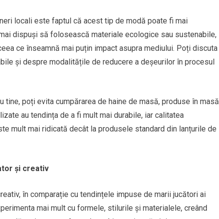
gneri locali este faptul că acest tip de modă poate fi mai
i, mai dispuși să folosească materiale ecologice sau sustenabile,
ceea ce înseamnă mai puțin impact asupra mediului. Poți discuta
bile și despre modalitățile de reducere a deșeurilor în procesul
ru tine, poți evita cumpărarea de haine de masă, produse în masă
zate au tendința de a fi mult mai durabile, iar calitatea
este mult mai ridicată decât la produsele standard din lanțurile de
tor și creativ
eativ, în comparație cu tendințele impuse de marii jucători ai
xperimenta mai mult cu formele, stilurile și materialele, creând