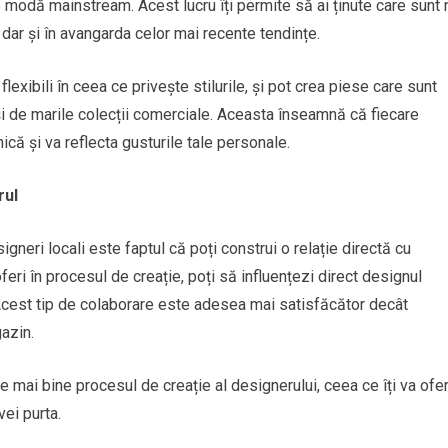
modă mainstream. Acest lucru îți permite să ai ținute care sunt 
 dar și în avangarda celor mai recente tendințe.
exibili în ceea ce privește stilurile, și pot crea piese care sunt
nși de marile colecții comerciale. Aceasta înseamnă că fiecare
ică și va reflecta gusturile tale personale.
rul
igneri locali este faptul că poți construi o relație directă cu
oferi în procesul de creație, poți să influențezi direct designul
. Acest tip de colaborare este adesea mai satisfăcător decât
azin.
e mai bine procesul de creație al designerului, ceea ce îți va ofer
ei purta.