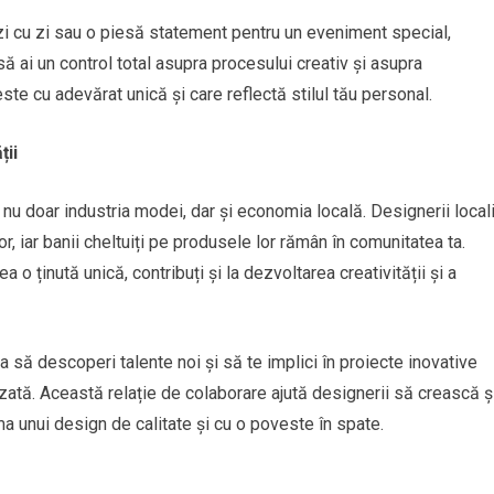
e zi cu zi sau o piesă statement pentru un eveniment special,
ă ai un control total asupra procesului creativ și asupra
 este cu adevărat unică și care reflectă stilul tău personal.
ții
 nu doar industria modei, dar și economia locală. Designerii local
or, iar banii cheltuiți pe produsele lor rămân în comunitatea ta.
o ținută unică, contribuți și la dezvoltarea creativității și a
a să descoperi talente noi și să te implici în proiecte inovative
lizată. Această relație de colaborare ajută designerii să crească ș
ma unui design de calitate și cu o poveste în spate.