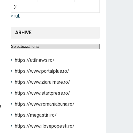
31
« iul.
ARHIVE
Arhive
i
https://utilnews.ro/
https://www.portalplus.ro/
https://www.ziarulmare.ro/
https://www.startpress.ro/
https://www.romaniabuna.ro/
i
https://megastiri.ro/
https://www.ilovepopesti.ro/