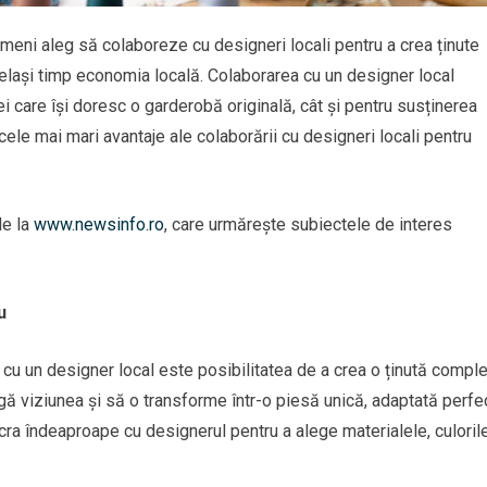
meni aleg să colaboreze cu designeri locali pentru a crea ținute
 același timp economia locală. Colaborarea cu un designer local
ei care își doresc o garderobă originală, cât și pentru susținerea
re cele mai mari avantaje ale colaborării cu designeri locali pentru
de la
www.newsinfo.ro
, care urmărește subiectele de interes
u
i cu un designer local este posibilitatea de a crea o ținută comple
eagă viziunea și să o transforme într-o piesă unică, adaptată perfe
 lucra îndeaproape cu designerul pentru a alege materialele, culoril