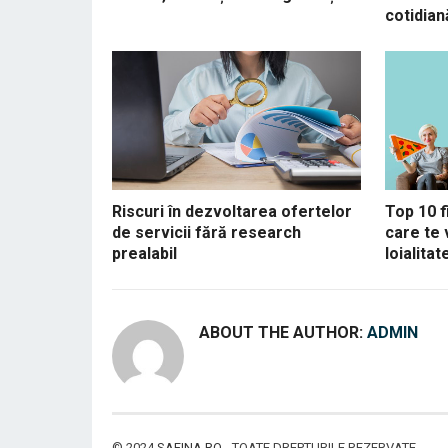
cotidian
Riscuri în dezvoltarea ofertelor
Top 10 f
de servicii fără research
care te 
prealabil
loialitat
ABOUT THE AUTHOR:
ADMIN
© 2024
SAFINA.RO
- TOATE DREPTURILE REZERVATE