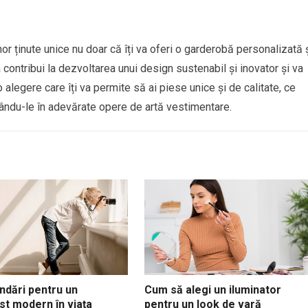
or ținute unice nu doar că îți va oferi o garderobă personalizată 
 contribui la dezvoltarea unui design sustenabil și inovator și va
o alegere care îți va permite să ai piese unice și de calitate, ce
rmându-le în adevărate opere de artă vestimentare.
dări pentru un
Cum să alegi un iluminator
st modern în viața
pentru un look de vară