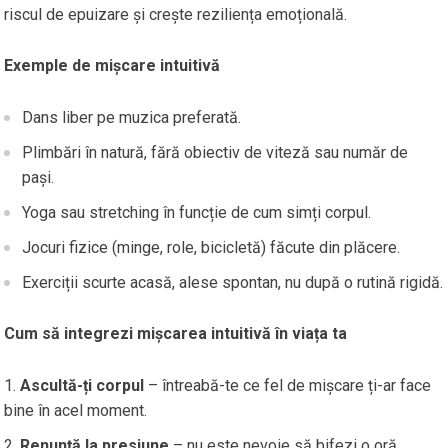
riscul de epuizare și crește reziliența emoțională.
Exemple de mișcare intuitivă
Dans liber pe muzica preferată.
Plimbări în natură, fără obiectiv de viteză sau număr de
pași.
Yoga sau stretching în funcție de cum simți corpul.
Jocuri fizice (minge, role, bicicletă) făcute din plăcere.
Exerciții scurte acasă, alese spontan, nu după o rutină rigidă.
Cum să integrezi mișcarea intuitivă în viața ta
Ascultă-ți corpul
– întreabă-te ce fel de mișcare ți-ar face
bine în acel moment.
Renunță la presiune
– nu este nevoie să bifezi o oră