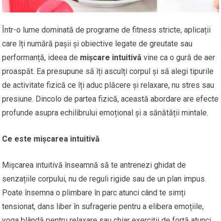
Într-o lume dominată de programe de fitness stricte, aplicații
care îți numără pașii și obiective legate de greutate sau
performanță, ideea de
mișcare intuitivă
vine ca o gură de aer
proaspăt. Ea presupune să îți asculți corpul și să alegi tipurile
de activitate fizică ce îți aduc plăcere și relaxare, nu stres sau
presiune. Dincolo de partea fizică, această abordare are efecte
profunde asupra echilibrului emoțional și a sănătății mintale.
Ce este mișcarea intuitivă
Mișcarea intuitivă înseamnă să te antrenezi ghidat de
senzațiile corpului, nu de reguli rigide sau de un plan impus.
Poate însemna o plimbare în parc atunci când te simți
tensionat, dans liber în sufragerie pentru a elibera emoțiile,
yoga blândă pentru relaxare sau chiar exerciții de forță atunci