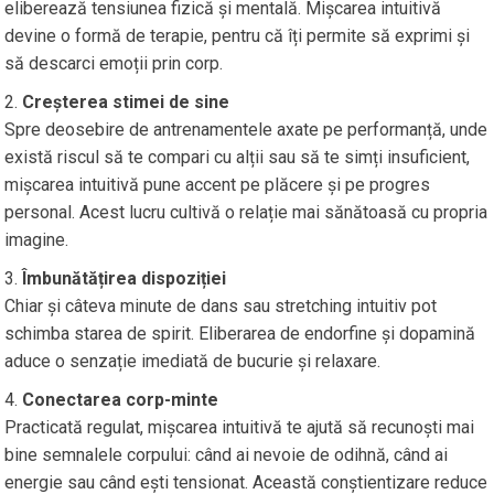
eliberează tensiunea fizică și mentală. Mișcarea intuitivă
devine o formă de terapie, pentru că îți permite să exprimi și
să descarci emoții prin corp.
Creșterea stimei de sine
Spre deosebire de antrenamentele axate pe performanță, unde
există riscul să te compari cu alții sau să te simți insuficient,
mișcarea intuitivă pune accent pe plăcere și pe progres
personal. Acest lucru cultivă o relație mai sănătoasă cu propria
imagine.
Îmbunătățirea dispoziției
Chiar și câteva minute de dans sau stretching intuitiv pot
schimba starea de spirit. Eliberarea de endorfine și dopamină
aduce o senzație imediată de bucurie și relaxare.
Conectarea corp-minte
Practicată regulat, mișcarea intuitivă te ajută să recunoști mai
bine semnalele corpului: când ai nevoie de odihnă, când ai
energie sau când ești tensionat. Această conștientizare reduce