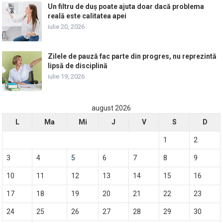
Un filtru de duș poate ajuta doar dacă problema
reală este calitatea apei
iulie 20, 2026
Zilele de pauză fac parte din progres, nu reprezintă
lipsă de disciplină
iulie 19, 2026
august 2026
L
Ma
Mi
J
V
S
D
1
2
3
4
5
6
7
8
9
10
11
12
13
14
15
16
17
18
19
20
21
22
23
24
25
26
27
28
29
30