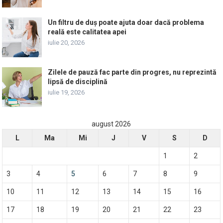
Un filtru de duș poate ajuta doar dacă problema
reală este calitatea apei
iulie 20, 2026
Zilele de pauză fac parte din progres, nu reprezintă
lipsă de disciplină
iulie 19, 2026
august 2026
L
Ma
Mi
J
V
S
D
1
2
3
4
5
6
7
8
9
10
11
12
13
14
15
16
17
18
19
20
21
22
23