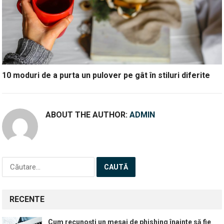
10 moduri de a purta un pulover pe gât în stiluri diferite
ABOUT THE AUTHOR:
ADMIN
Caută
după:
RECENTE
Cum recunoști un mesaj de phishing înainte să fie