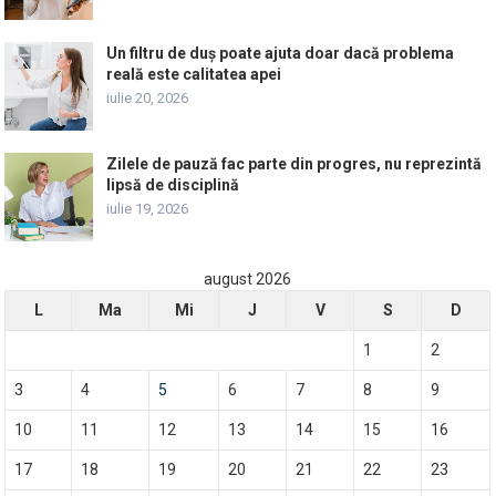
Un filtru de duș poate ajuta doar dacă problema
reală este calitatea apei
iulie 20, 2026
Zilele de pauză fac parte din progres, nu reprezintă
lipsă de disciplină
iulie 19, 2026
august 2026
L
Ma
Mi
J
V
S
D
1
2
3
4
5
6
7
8
9
10
11
12
13
14
15
16
17
18
19
20
21
22
23