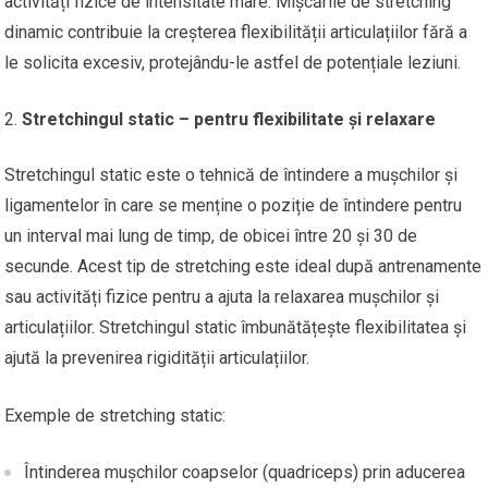
activități fizice de intensitate mare. Mișcările de stretching
dinamic contribuie la creșterea flexibilității articulațiilor fără a
le solicita excesiv, protejându-le astfel de potențiale leziuni.
Stretchingul static – pentru flexibilitate și relaxare
Stretchingul static este o tehnică de întindere a mușchilor și
ligamentelor în care se menține o poziție de întindere pentru
un interval mai lung de timp, de obicei între 20 și 30 de
secunde. Acest tip de stretching este ideal după antrenamente
sau activități fizice pentru a ajuta la relaxarea mușchilor și
articulațiilor. Stretchingul static îmbunătățește flexibilitatea și
ajută la prevenirea rigidității articulațiilor.
Exemple de stretching static:
Întinderea mușchilor coapselor (quadriceps) prin aducerea