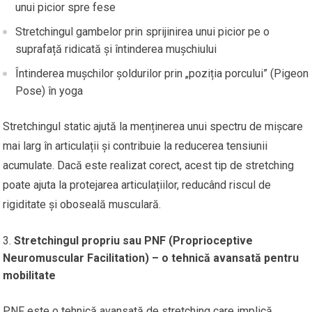
unui picior spre fese
Stretchingul gambelor prin sprijinirea unui picior pe o
suprafață ridicată și întinderea mușchiului
Întinderea mușchilor șoldurilor prin „poziția porcului” (Pigeon
Pose) în yoga
Stretchingul static ajută la menținerea unui spectru de mișcare
mai larg în articulații și contribuie la reducerea tensiunii
acumulate. Dacă este realizat corect, acest tip de stretching
poate ajuta la protejarea articulațiilor, reducând riscul de
rigiditate și oboseală musculară.
Stretchingul propriu sau PNF (Proprioceptive
Neuromuscular Facilitation) – o tehnică avansată pentru
mobilitate
PNF este o tehnică avansată de stretching care implică