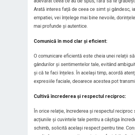
adevărat ceea ce au de spus, fără să te grăbești
Arată interes față de ceea ce simt și gândesc, ia
empatiei, vei înțelege mai bine nevoile, dorințele 
mai profunde și autentice.
Comunică în mod clar și eficient:
O comunicare eficientă este cheia unei relații să
gândurilor și sentimentelor tale, evitând ambigui
și că te faci înțeles. În același timp, acordă aten
expresiile faciale, deoarece acestea pot transmite
Cultivă încrederea și respectul reciproc:
În orice relație, încrederea și respectul recipr
acțiunile și cuvintele tale pentru a câștiga încreder
schimb, solicită același respect pentru tine. Con