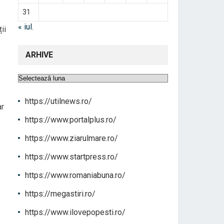
31
« iul.
ii
ARHIVE
Arhive
https://utilnews.ro/
ar
https://www.portalplus.ro/
https://www.ziarulmare.ro/
https://www.startpress.ro/
https://www.romaniabuna.ro/
https://megastiri.ro/
https://www.ilovepopesti.ro/