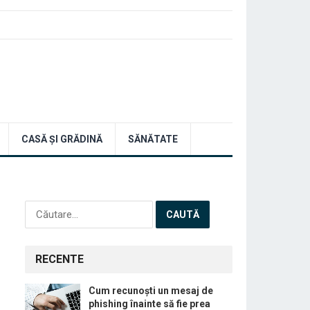
CASĂ ȘI GRĂDINĂ
SĂNĂTATE
Caută
după:
RECENTE
Cum recunoști un mesaj de
phishing înainte să fie prea