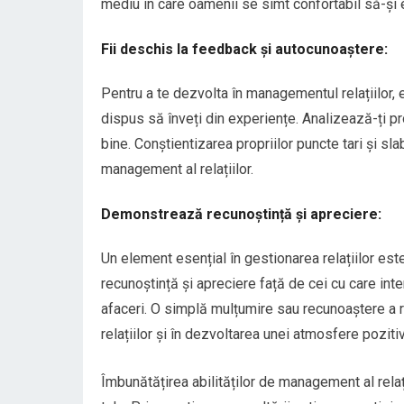
mediu în care oamenii se simt confortabil să-și e
Fii deschis la feedback și autocunoaștere:
Pentru a te dezvolta în managementul relațiilor, e
dispus să înveți din experiențe. Analizează-ți pr
bine. Conștientizarea propriilor puncte tari și sla
management al relațiilor.
Demonstrează recunoștință și apreciere:
Un element esențial în gestionarea relațiilor este 
recunoștință și apreciere față de cei cu care inte
afaceri. O simplă mulțumire sau recunoaștere a r
relațiilor și în dezvoltarea unei atmosfere pozitive
Îmbunătățirea abilităților de management al relaț