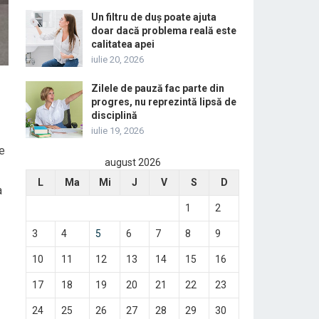
Un filtru de duș poate ajuta
doar dacă problema reală este
calitatea apei
iulie 20, 2026
Zilele de pauză fac parte din
progres, nu reprezintă lipsă de
disciplină
iulie 19, 2026
de
august 2026
L
Ma
Mi
J
V
S
D
a
1
2
3
4
5
6
7
8
9
10
11
12
13
14
15
16
17
18
19
20
21
22
23
24
25
26
27
28
29
30