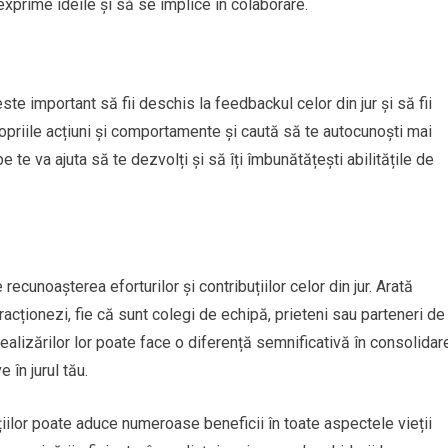
xprime ideile și să se implice în colaborare.
ste important să fii deschis la feedbackul celor din jur și să fii
opriile acțiuni și comportamente și caută să te autocunoști mai
be te va ajuta să te dezvolți și să îți îmbunătățești abilitățile de
recunoașterea eforturilor și contribuțiilor celor din jur. Arată
racționezi, fie că sunt colegi de echipă, prieteni sau parteneri de
ealizărilor lor poate face o diferență semnificativă în consolidar
 în jurul tău.
iilor poate aduce numeroase beneficii în toate aspectele vieții