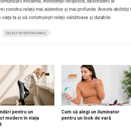
 comunicării eficiente, încredinței reciproce, deschiderii la
 vei construi relații mai autentice și mai profunde. Aceste abilități 
viața ta și să construiești relații sănătoase și durabile.
RELAȚII INTERPERSONALE
dări pentru un
Cum să alegi un iluminator
st modern în viața
pentru un look de vară
ă