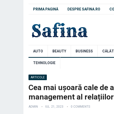
PRIMA PAGINĂ
DESPRE SAFINA.RO
C
AUTO
BEAUTY
BUSINESS
CĂLĂT
TEHNOLOGIE
ARTICOLE
Cea mai ușoară cale de a 
management al relațiilor
ADMIN
IUL. 21, 2023
0 COMMENTS