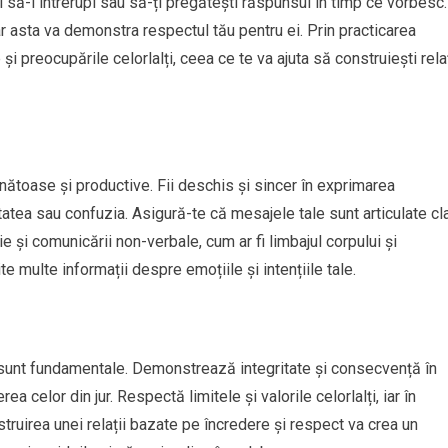
 să-i întrerupi sau să-ți pregătești răspunsul în timp ce vorbesc.
r asta va demonstra respectul tău pentru ei. Prin practicarea
și preocupările celorlalți, ceea ce te va ajuta să construiești relaț
nătoase și productive. Fii deschis și sincer în exprimarea
tatea sau confuzia. Asigură-te că mesajele tale sunt articulate cl
ție și comunicării non-verbale, cum ar fi limbajul corpului și
 multe informații despre emoțiile și intențiile tale.
oc sunt fundamentale. Demonstrează integritate și consecvență în
ea celor din jur. Respectă limitele și valorile celorlalți, iar în
struirea unei relații bazate pe încredere și respect va crea un