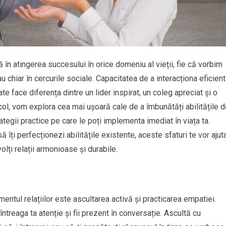
 în atingerea succesului în orice domeniu al vieții, fie că vorbim
 chiar în cercurile sociale. Capacitatea de a interacționa eficient
te face diferența dintre un lider inspirat, un coleg apreciat și o
col, vom explora cea mai ușoară cale de a îmbunătăți abilitățile 
rategii practice pe care le poți implementa imediat în viața ta.
 îți perfecționezi abilitățile existente, aceste sfaturi te vor ajut
olți relații armonioase și durabile.
entul relațiilor este ascultarea activă și practicarea empatiei.
ntreaga ta atenție și fii prezent în conversație. Ascultă cu