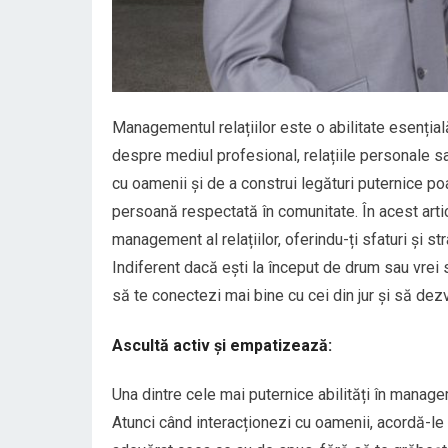
Managementul relațiilor este o abilitate esențială
despre mediul profesional, relațiile personale sau
cu oamenii și de a construi legături puternice poa
persoană respectată în comunitate. În acest arti
management al relațiilor, oferindu-ți sfaturi și st
Indiferent dacă ești la început de drum sau vrei să
să te conectezi mai bine cu cei din jur și să dezv
Ascultă activ și empatizează:
Una dintre cele mai puternice abilități în managem
Atunci când interacționezi cu oamenii, acordă-le î