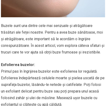
Buzele sunt una dintre cele mai senzuale și atrăgătoare
trăsături ale feței noastre. Pentru a avea buze sănătoase, moi
și atrăgătoare, este important să le acordăm o îngrijire
corespunzătoare. În acest articol, vom explora câteva sfaturi și
trucuri care te vor ajuta să obții buze frumoase și irezistibile.
Exfolierea buzelor:
Primul pas în îngrijirea buzelor este exfolierea lor regulată.
Exfolierea îndepărtează celulele moarte și pielea uscată de pe
suprafața buzelor, lăsându-le netede și catifelate. Poți folosi
un exfoliant delicat pentru buze sau poți prepara unul acasă
folosind zahăr și ulei de măsline. Masează ușor buzele cu
exfoliantul și clătește cu apă călduță.