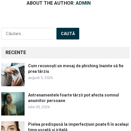
ABOUT THE AUTHOR:
ADMIN
Caută
după:
RECENTE
Cum recunoști un mesaj de phishing înainte să fie
prea târziu
august 5, 2026
Antrenamentele foarte târzii pot afecta somnul
anumitor persoane
iulie 30, 2026
Pielea predispusă la imperfecțiuni poate fi în același
timp uscată și iritată