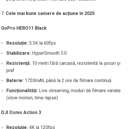
Cele mai bune camere de acțiune în 2025
GoPro HERO11 Black
Rezoluție:
5.3K la 60fps
Stabilizare:
HyperSmooth 5.0
Rezistență:
10 metri fără carcasă, rezistentă la șocuri și
praf
Baterie:
1720mAh, până la 2 ore de filmare continuă
Funcționalități:
Live streaming, moduri de filmare variate
(slow motion, time-lapse)
DJI Osmo Action 3
Rezoluție:
4K la 120fps