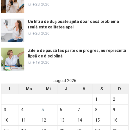
iulie 28, 2026
Un filtru de duș poate ajuta doar dacă problema
reală este calitatea apei
iulie 20, 2026
Zilele de pauză fac parte din progres, nu reprezintă
lipsă de disciplină
iulie 19, 2026
august 2026
L
Ma
Mi
J
V
S
D
1
2
3
4
5
6
7
8
9
10
11
12
13
14
15
16