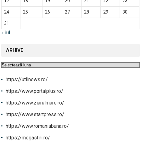
17
18
19
20
21
22
23
24
25
26
27
28
29
30
31
« iul.
ARHIVE
Arhive
https://utilnews.ro/
https://www.portalplus.ro/
https://www.ziarulmare.ro/
https://www.startpress.ro/
https://www.romaniabuna.ro/
https://megastiri.ro/