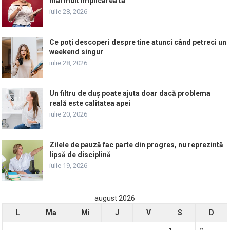
mai mult implicarea ta
iulie 28, 2026
Ce poți descoperi despre tine atunci când petreci un
weekend singur
iulie 28, 2026
Un filtru de duș poate ajuta doar dacă problema
reală este calitatea apei
iulie 20, 2026
Zilele de pauză fac parte din progres, nu reprezintă
lipsă de disciplină
iulie 19, 2026
august 2026
L
Ma
Mi
J
V
S
D