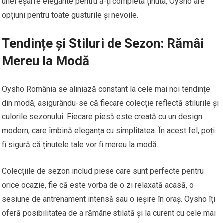
unei eșarfe elegante pentru a-ți completa ținuta, Oysho are
opțiuni pentru toate gusturile și nevoile.
Tendințe și Stiluri de Sezon: Rămâi
Mereu la Modă
Oysho România se aliniază constant la cele mai noi tendințe
din modă, asigurându-se că fiecare colecție reflectă stilurile și
culorile sezonului. Fiecare piesă este creată cu un design
modern, care îmbină eleganța cu simplitatea. În acest fel, poți
fi sigură că ținutele tale vor fi mereu la modă.
Colecțiile de sezon includ piese care sunt perfecte pentru
orice ocazie, fie că este vorba de o zi relaxată acasă, o
sesiune de antrenament intensă sau o ieșire în oraș. Oysho îți
oferă posibilitatea de a rămâne stilată și la curent cu cele mai