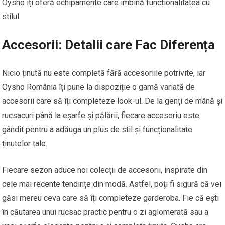
Oysho îți oferă echipamente care îmbină funcționalitatea cu
stilul.
Accesorii: Detalii care Fac Diferența
Nicio ținută nu este completă fără accesoriile potrivite, iar
Oysho România îți pune la dispoziție o gamă variată de
accesorii care să îți completeze look-ul. De la genți de mână și
rucsacuri până la eșarfe și pălării, fiecare accesoriu este
gândit pentru a adăuga un plus de stil și funcționalitate
ținutelor tale.
Fiecare sezon aduce noi colecții de accesorii, inspirate din
cele mai recente tendințe din modă. Astfel, poți fi sigură că vei
găsi mereu ceva care să îți completeze garderoba. Fie că ești
în căutarea unui rucsac practic pentru o zi aglomerată sau a