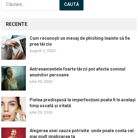
Caută
după:
RECENTE
Cum recunoști un mesaj de phishing înainte să fie
prea târziu
august 5, 2026
Antrenamentele foarte târzii pot afecta somnul
anumitor persoane
iulie 30, 2026
Pielea predispusă la imperfecțiuni poate fi în același
timp uscată și iritată
iulie 29, 2026
Alegerea unei cauze potrivite: unde poate conta cel
mai mult implicarea ta