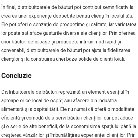
În final, distribuitoarele de băuturi pot contribui semnificativ la
crearea unei experiențe deosebite pentru clienți în localul tău.
Ele pot oferi o senzație de prospetime și calitate, iar varietatea
lor poate satisface gusturile diverse ale clienților. Prin oferirea
unor băuturi delicioase și proaspete într-un mod rapid și
convenabil, distribuitoarele de băuturi pot ajuta la fidelizarea
clienților și la construirea unei baze solide de clienți loiali.
Concluzie
Distribuitoarele de băuturi reprezintă un element esențial în
aproape orice local de ospăț sau afacere din industria
alimentară și a ospitalității. Ele nu numai că oferă o modalitate
eficientă și comodă de a servi băuturi clienților, dar pot aduce
și o serie de alte beneficii, de la economisirea spațiului până la
creșterea vânzărilor și îmbunătățirea experienței clienților. Prin