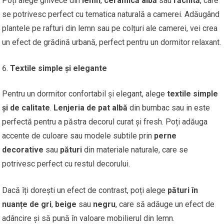
Poți alege ghivece din
lemn
,
ceramică albă
sau
răchită
, care
se potrivesc perfect cu tematica naturală a camerei. Adăugând
plantele pe rafturi din lemn sau pe colțuri ale camerei, vei crea
un efect de grădină urbană, perfect pentru un dormitor relaxant.
Textile simple și elegante
Pentru un dormitor confortabil și elegant, alege
textile simple
și de calitate
.
Lenjeria de pat albă
din bumbac sau in este
perfectă pentru a păstra decorul curat și fresh. Poți adăuga
accente de culoare sau modele subtile prin
perne
decorative
sau
pături
din materiale naturale, care se
potrivesc perfect cu restul decorului.
Dacă îți dorești un efect de contrast, poți alege
pături în
nuanțe de gri
,
beige
sau
negru
, care să adăuge un efect de
adâncire și să pună în valoare mobilierul din lemn.