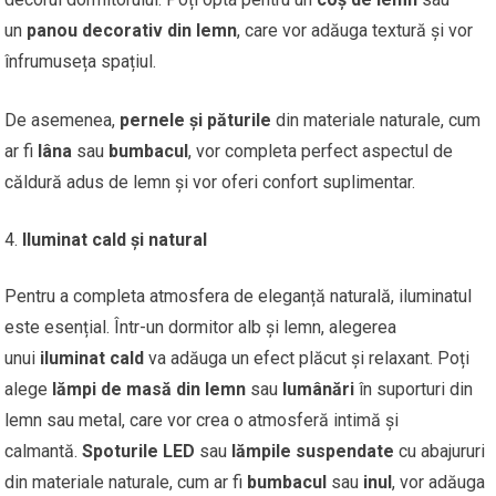
un
panou decorativ din lemn
, care vor adăuga textură și vor
înfrumuseța spațiul.
De asemenea,
pernele și păturile
din materiale naturale, cum
ar fi
lâna
sau
bumbacul
, vor completa perfect aspectul de
căldură adus de lemn și vor oferi confort suplimentar.
Iluminat cald și natural
Pentru a completa atmosfera de eleganță naturală, iluminatul
este esențial. Într-un dormitor alb și lemn, alegerea
unui
iluminat cald
va adăuga un efect plăcut și relaxant. Poți
alege
lămpi de masă din lemn
sau
lumânări
în suporturi din
lemn sau metal, care vor crea o atmosferă intimă și
calmantă.
Spoturile LED
sau
lămpile suspendate
cu abajururi
din materiale naturale, cum ar fi
bumbacul
sau
inul
, vor adăuga