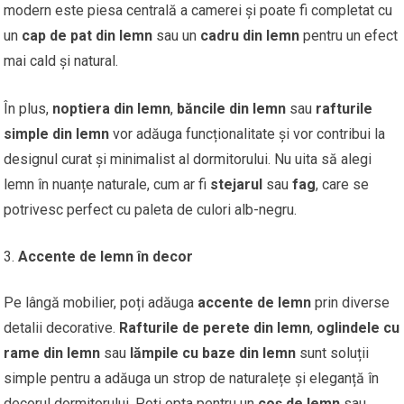
modern este piesa centrală a camerei și poate fi completat cu
un
cap de pat din lemn
sau un
cadru din lemn
pentru un efect
mai cald și natural.
În plus,
noptiera din lemn
,
băncile din lemn
sau
rafturile
simple din lemn
vor adăuga funcționalitate și vor contribui la
designul curat și minimalist al dormitorului. Nu uita să alegi
lemn în nuanțe naturale, cum ar fi
stejarul
sau
fag
, care se
potrivesc perfect cu paleta de culori alb-negru.
Accente de lemn în decor
Pe lângă mobilier, poți adăuga
accente de lemn
prin diverse
detalii decorative.
Rafturile de perete din lemn
,
oglindele cu
rame din lemn
sau
lămpile cu baze din lemn
sunt soluții
simple pentru a adăuga un strop de naturalețe și eleganță în
decorul dormitorului. Poți opta pentru un
coș de lemn
sau