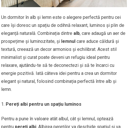
Un dormitor în alb și lemn este o alegere perfectă pentru cei
care își doresc un spațiu de odihnă relaxant, luminos și plin de
eleganță naturală. Combinația dintre
alb
, care adaugă un aer de
prospețime și luminozitate, și
lemnul
care aduce căldură și
textură, creează un decor armonios și echilibrat. Acest stil
minimalist și curat poate deveni un refugiu ideal pentru
relaxare, ajutându-te să te deconectezi și să te încarci cu
energie pozitivă. Iată câteva idei pentru a crea un dormitor
elegant și natural, folosind combinația perfectă între alb și
lemn.
Pereți albi pentru un spațiu luminos
Pentru a pune în valoare atât albul, cât și lemnul, optează
pentru
pereți albi
. Albirea pereților va deschide spațiul și va