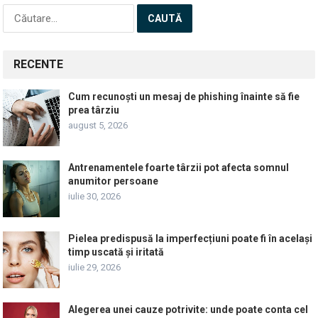
Caută
după:
RECENTE
Cum recunoști un mesaj de phishing înainte să fie
prea târziu
august 5, 2026
Antrenamentele foarte târzii pot afecta somnul
anumitor persoane
iulie 30, 2026
Pielea predispusă la imperfecțiuni poate fi în același
timp uscată și iritată
iulie 29, 2026
Alegerea unei cauze potrivite: unde poate conta cel