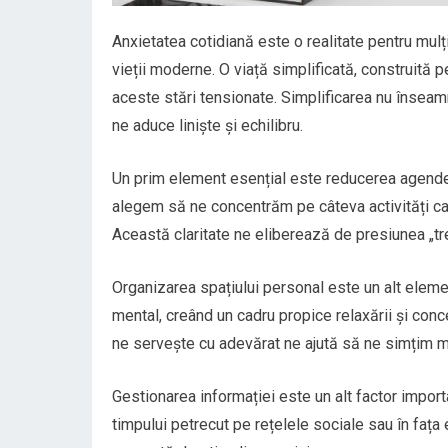
Anxietatea cotidiană este o realitate pentru mulț
vieții moderne. O viață simplificată, construită p
aceste stări tensionate. Simplificarea nu înseam
ne aduce liniște și echilibru.
Un prim element esențial este reducerea agendei z
alegem să ne concentrăm pe câteva activități car
Această claritate ne eliberează de presiunea „tre
Organizarea spațiului personal este un alt eleme
mental, creând un cadru propice relaxării și conce
ne servește cu adevărat ne ajută să ne simțim mai
Gestionarea informației este un alt factor import
timpului petrecut pe rețelele sociale sau în faț