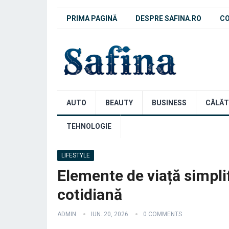
PRIMA PAGINĂ
DESPRE SAFINA.RO
C
AUTO
BEAUTY
BUSINESS
CĂLĂT
TEHNOLOGIE
LIFESTYLE
Elemente de viață simpli
cotidiană
ADMIN
IUN. 20, 2026
0 COMMENTS