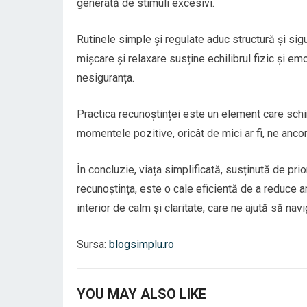
generată de stimuli excesivi.
Rutinele simple și regulate aduc structură și sig
mișcare și relaxare susține echilibrul fizic și em
nesiguranța.
Practica recunoștinței este un element care sch
momentele pozitive, oricât de mici ar fi, ne ancor
În concluzie, viața simplificată, susținută de pri
recunoștința, este o cale eficientă de a reduce 
interior de calm și claritate, care ne ajută să na
Sursa:
blogsimplu.ro
YOU MAY ALSO LIKE