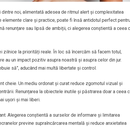
i dintre noi, alimentată adesea de ritmul alert și complexitatea
e elemente clare și practice, poate fi însă antidotul perfect pentr
nă renunțare sau lipsă de ambiții, ci alegerea conștientă a ceea 
ilnice la priorități reale. În loc să încercăm să facem totul,
e au un impact pozitiv asupra noastră și asupra celor din jur.
buie să”, aducând mai multă libertate și control.
nt cheie. Un mediu ordonat și curat reduce zgomotul vizual și
ntrării. Renunțarea la obiectele inutile și păstrarea doar a ceea 
 ușori și mai liberi.
ant. Alegerea conștientă a surselor de informare și limitarea
a ecranelor previne supraîncărcarea mentală și reduce anxietatea