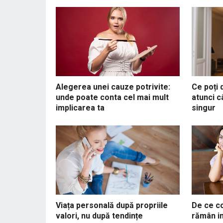
Alegerea unei cauze potrivite:
Ce poți 
unde poate conta cel mai mult
atunci 
implicarea ta
singur
Viața personală după propriile
De ce co
valori, nu după tendințe
rămân i