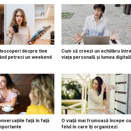
descoperi despre tine
Cum să creezi un echilibru într
când petreci un weekend
viața personală și lumea digital
nversațiile față în față
O viață mai frumoasă începe cu
mportante
felul în care îți organizezi