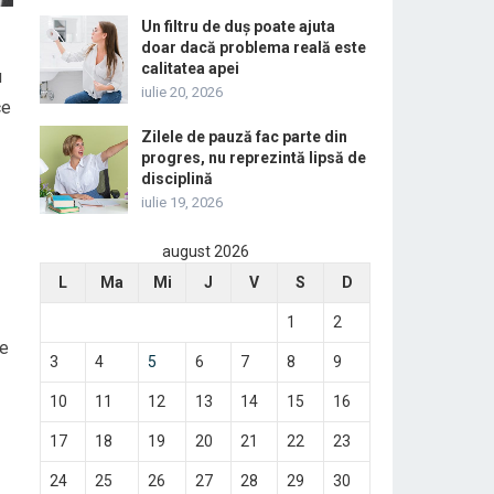
Un filtru de duș poate ajuta
doar dacă problema reală este
calitatea apei
u
iulie 20, 2026
ce
Zilele de pauză fac parte din
progres, nu reprezintă lipsă de
disciplină
iulie 19, 2026
august 2026
L
Ma
Mi
J
V
S
D
1
2
ce
3
4
5
6
7
8
9
10
11
12
13
14
15
16
17
18
19
20
21
22
23
24
25
26
27
28
29
30