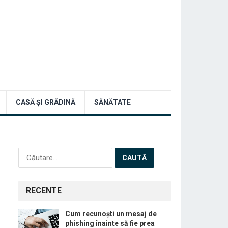
CASĂ ȘI GRĂDINĂ
SĂNĂTATE
Caută
după:
RECENTE
Cum recunoști un mesaj de
phishing înainte să fie prea