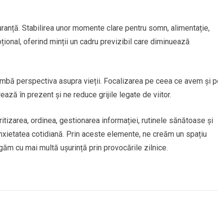
uranță. Stabilirea unor momente clare pentru somn, alimentație,
oțional, oferind minții un cadru previzibil care diminuează
imbă perspectiva asupra vieții. Focalizarea pe ceea ce avem și p
ează în prezent și ne reduce grijile legate de viitor.
oritizarea, ordinea, gestionarea informației, rutinele sănătoase și
anxietatea cotidiană. Prin aceste elemente, ne creăm un spațiu
vigăm cu mai multă ușurință prin provocările zilnice.