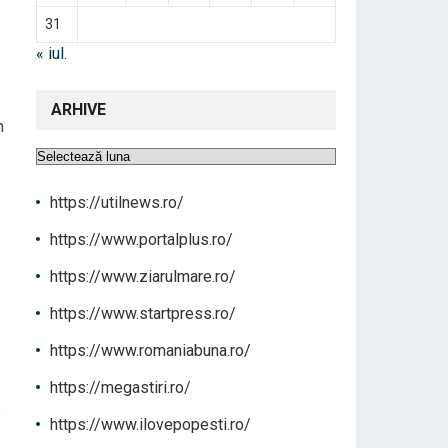
31
« iul.
ARHIVE
n
Arhive
https://utilnews.ro/
https://www.portalplus.ro/
https://www.ziarulmare.ro/
https://www.startpress.ro/
https://www.romaniabuna.ro/
https://megastiri.ro/
e
https://www.ilovepopesti.ro/