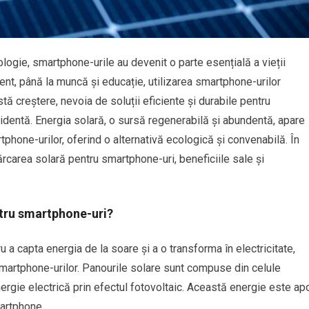
logie, smartphone-urile au devenit o parte esențială a vieții
ent, până la muncă și educație, utilizarea smartphone-urilor
ă creștere, nevoia de soluții eficiente și durabile pentru
identă. Energia solară, o sursă regenerabilă și abundentă, apare
phone-urilor, oferind o alternativă ecologică și convenabilă. În
rcarea solară pentru smartphone-uri, beneficiile sale și
tru smartphone-uri?
 a capta energia de la soare și a o transforma în electricitate,
 smartphone-urilor. Panourile solare sunt compuse din celule
ergie electrică prin efectul fotovoltaic. Această energie este ap
martphone.