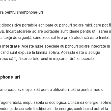
ră pentru smartphone-uri:
 dispozitive portabile echipate cu panouri solare mici, care pot fi
B. Încărcătoarele solare portabile sunt ideale pentru utilizarea î
 situații de urgență, când accesul la o priză electrică este limitat.
 integrate
: Aceste huse speciale au panouri solare integrate în
ci când sunt expuse la lumină solară. Aceasta este o soluție
oresc să își încarce telefonul în mișcare, fără a necesita
tphone-uri
eroase avantaje, atât pentru utilizatori, cât și pentru mediu:
regenerabilă, inepuizabilă și ecologică. Utilizarea energiei solar
dența de sursele tradiționale de energie, contribuind astfel la