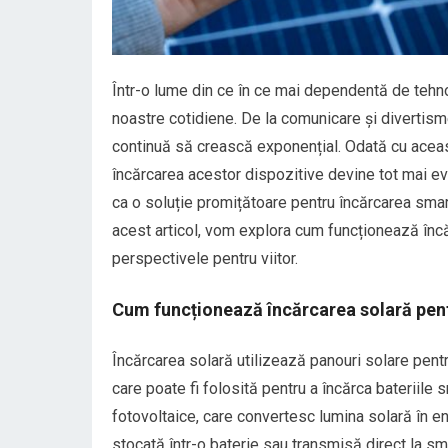
Într-o lume din ce în ce mai dependentă de tehno
noastre cotidiene. De la comunicare și divertism
continuă să crească exponențial. Odată cu aceast
încărcarea acestor dispozitive devine tot mai ev
ca o soluție promițătoare pentru încărcarea smart
acest articol, vom explora cum funcționează încă
perspectivele pentru viitor.
Cum funcționează încărcarea solară pen
Încărcarea solară utilizează panouri solare pentru
care poate fi folosită pentru a încărca bateriile
fotovoltaice, care convertesc lumina solară în en
stocată într-o baterie sau transmisă direct la s