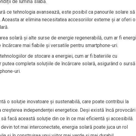
ondiții de lumină slabă.
ră ce tehnologia avansează, este posibil ca panourile solare să
. Aceasta ar elimina necesitatea accesoriilor externe și ar oferi o
lară.
area solară și alte surse de energie regenerabilă, cum ar fi energ
e încărcare mai fiabile și versatile pentru smartphone-uri.
tehnologiilor de stocare a energiei, cum ar fi bateriile cu
ar putea completa soluțiile de încărcare solară, asigurând o sursă
phone-uri.
ă o soluție inovatoare și sustenabilă, care poate contribui la
a creșterea independenței energetice. Deși există încă provocări
 să facă această soluție din ce în ce mai eficientă și accesibilă.
 devin tot mai interconectate, energia solară poate juca un rol
le și în construirea unui viitor mai verde și mai durabil.