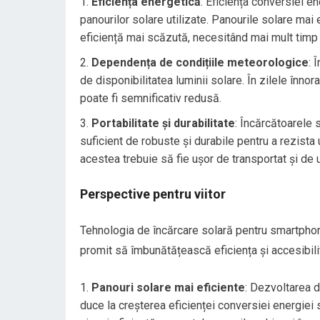
Eficiența energetică
: Eficiența conversiei en
panourilor solare utilizate. Panourile solare mai
eficiență mai scăzută, necesitând mai mult timp
Dependența de condițiile meteorologice
: 
de disponibilitatea luminii solare. În zilele înnor
poate fi semnificativ redusă.
Portabilitate și durabilitate
: Încărcătoarele 
suficient de robuste și durabile pentru a rezista 
acestea trebuie să fie ușor de transportat și de ut
Perspective pentru viitor
Tehnologia de încărcare solară pentru smartphone-
promit să îmbunătățească eficiența și accesibilit
Panouri solare mai eficiente
: Dezvoltarea d
duce la creșterea eficienței conversiei energiei s