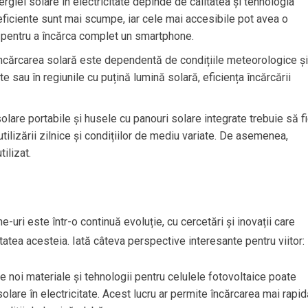
ergiei solare în electricitate depinde de calitatea și tehnologia
 eficiente sunt mai scumpe, iar cele mai accesibile pot avea o
 pentru a încărca complet un smartphone.
Încărcarea solară este dependentă de condițiile meteorologice și
ate sau în regiunile cu puțină lumină solară, eficiența încărcării
solare portabile și husele cu panouri solare integrate trebuie să f
utilizării zilnice și condițiilor de mediu variate. De asemenea,
ilizat.
uri este într-o continuă evoluție, cu cercetări și inovații care
atea acesteia. Iată câteva perspective interesante pentru viitor:
e noi materiale și tehnologii pentru celulele fotovoltaice poate
olare în electricitate. Acest lucru ar permite încărcarea mai rapi