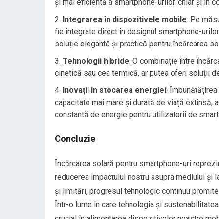
și mai eficientă a smartphone-urilor, chiar și în c
Integrarea în dispozitivele mobile
: Pe măsu
fie integrate direct în designul smartphone-urilor
soluție elegantă și practică pentru încărcarea so
Tehnologii hibride
: O combinație între încărc
cinetică sau cea termică, ar putea oferi soluții d
Inovații în stocarea energiei
: Îmbunătățirea 
capacitate mai mare și durată de viață extinsă, 
constantă de energie pentru utilizatorii de smart
Concluzie
Încărcarea solară pentru smartphone-uri reprezint
reducerea impactului nostru asupra mediului și l
și limitări, progresul tehnologic continuu promite
Într-o lume în care tehnologia și sustenabilitatea
crucial în alimentarea dispozitivelor noastre mobi