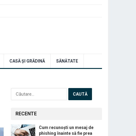
CASĂ ȘI GRĂDINĂ
SĂNĂTATE
Caută
după:
RECENTE
Cum recunoști un mesaj de
phishing înainte să fie prea