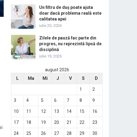
Un filtru de duș poate ajuta
doar dacă problema reală este
calitatea apei
iulie 20, 2026
Zilele de pauză fac parte din
progres, nu reprezintă lipsă de
disciplină
iulie 19, 2026
august 2026
L
Ma
Mi
J
V
S
D
1
2
3
4
5
6
7
8
9
10
11
12
13
14
15
16
17
18
19
20
21
22
23
oi
24
25
26
27
28
29
30