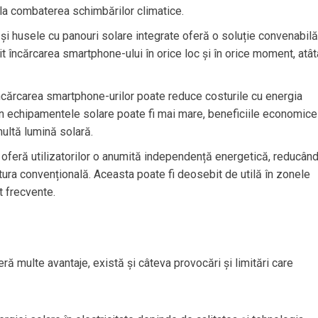
la combaterea schimbărilor climatice.
 și husele cu panouri solare integrate oferă o soluție convenabilă
mit încărcarea smartphone-ului în orice loc și în orice moment, atât
 încărcarea smartphone-urilor poate reduce costurile cu energia
ă în echipamentele solare poate fi mai mare, beneficiile economice
multă lumină solară.
ă oferă utilizatorilor o anumită independență energetică, reducân
tura convențională. Aceasta poate fi deosebit de utilă în zonele
t frecvente.
ă multe avantaje, există și câteva provocări și limitări care