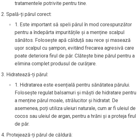
tratamentele potrivite pentru tine.
Spală-ți părul corect:
Este important să speli părul în mod corespunzător
pentru a îndepărta impuritățile și a menține scalpul
sănătos. Folosește apă călduță sau rece și masează
ușor scalpul cu șampon, evitând frecarea agresivă care
poate deteriora firul de păr. Clătește bine părul pentru a
elimina complet produsul de curățare.
Hidratează-ți părul:
Hidratarea este esențială pentru sănătatea părului.
Folosește regulat balsamuri și măști de hidratare pentru
a menține părul moale, strălucitor și hidratat. De
asemenea, poți utiliza uleiuri naturale, cum ar fi uleiul de
cocos sau uleiul de argan, pentru a hrăni și a proteja firul
de păr.
Protejează-ți părul de căldură: