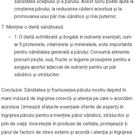
sănătatea scalpului și a părului. Acest lucru poate ajuta la
creșterea părului, la reducerea căderii acestuia și la
promovarea unui păr mai sănătos și mai puternic.
Menține o dietă sănătoasă:
O dietă echilibrată și bogată în nutrienți esențiali, cum
ar fi proteinele, vitaminele și mineralele, este importantă
pentru sănătatea generală a părului. Consumă alimente
precum pește, ouă, fructe și legume proaspete pentru a
asigura aportul adecvat de nutrienți pentru un păr
sănătos și strălucitor.
Concluzie: Sănătatea și frumusețea părului nostru depind în
mare măsură de îngrijirea corectă și atenția pe care o acordăm
acestuia. Urmează sfaturile esențiale oferite de experții în
îngrijirea părului pentru a menține părul sănătos, strălucitor și
plin de viață. Investește în produse de calitate, protejează-ți
părul de factorii de stres externi și acordă-i atenția și îngrijirea