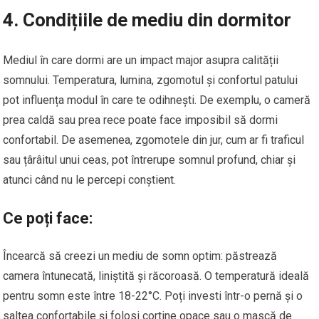
4. Condițiile de mediu din dormitor
Mediul în care dormi are un impact major asupra calității
somnului. Temperatura, lumina, zgomotul și confortul patului
pot influența modul în care te odihnești. De exemplu, o cameră
prea caldă sau prea rece poate face imposibil să dormi
confortabil. De asemenea, zgomotele din jur, cum ar fi traficul
sau țârâitul unui ceas, pot întrerupe somnul profund, chiar și
atunci când nu le percepi conștient.
Ce poți face:
Încearcă să creezi un mediu de somn optim: păstrează
camera întunecată, liniștită și răcoroasă. O temperatură ideală
pentru somn este între 18-22°C. Poți investi într-o pernă și o
saltea confortabile și folosi cortine opace sau o mască de