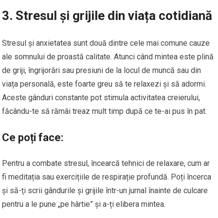
3. Stresul și grijile din viața cotidiană
Stresul și anxietatea sunt două dintre cele mai comune cauze
ale somnului de proastă calitate. Atunci când mintea este plină
de griji, îngrijorări sau presiuni de la locul de muncă sau din
viața personală, este foarte greu să te relaxezi și să adormi.
Aceste gânduri constante pot stimula activitatea creierului,
făcându-te să rămâi treaz mult timp după ce te-ai pus în pat.
Ce poți face:
Pentru a combate stresul, încearcă tehnici de relaxare, cum ar
fi meditația sau exercițiile de respirație profundă. Poți încerca
și să-ți scrii gândurile și grijile într-un jurnal înainte de culcare
pentru a le pune „pe hârtie” și a-ți elibera mintea.