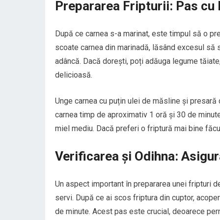
Prepararea Fripturii: Pas cu
După ce carnea s-a marinat, este timpul să o pre
scoate carnea din marinadă, lăsând excesul să s
adâncă. Dacă dorești, poți adăuga legume tăiate, p
delicioasă.
Unge carnea cu puțin ulei de măsline și presară 
carnea timp de aproximativ 1 oră și 30 de minut
miel mediu. Dacă preferi o friptură mai bine făcu
Verificarea și Odihna: Asigu
Un aspect important în prepararea unei fripturi d
servi. După ce ai scos friptura din cuptor, acop
de minute. Acest pas este crucial, deoarece permi