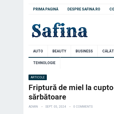
PRIMA PAGINĂ
DESPRE SAFINA.RO
C
AUTO
BEAUTY
BUSINESS
CĂLĂT
TEHNOLOGIE
ARTICOLE
Friptură de miel la cupto
sărbătoare
ADMIN
SEPT. 05, 2024
0 COMMENTS