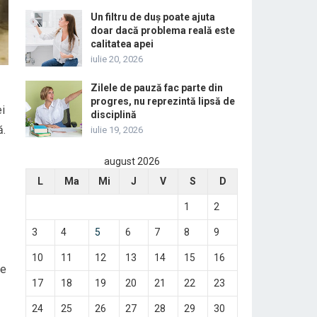
Un filtru de duș poate ajuta
doar dacă problema reală este
calitatea apei
iulie 20, 2026
Zilele de pauză fac parte din
progres, nu reprezintă lipsă de
ei
disciplină
ă.
iulie 19, 2026
august 2026
L
Ma
Mi
J
V
S
D
1
2
3
4
5
6
7
8
9
10
11
12
13
14
15
16
ie
17
18
19
20
21
22
23
24
25
26
27
28
29
30