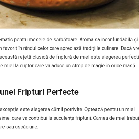
lematic pentru mesele de sărbătoare. Aroma sa inconfundabilă și
favorit în rândul celor care apreciază tradițiile culinare. Dacă vr
această rețetă clasică de friptură de miel este alegerea perfect
de miel la cuptor care va aduce un strop de magie în orice masă
unei Fripturi Perfecte
 excepție este alegerea cărnii potrivite. Optează pentru un miel
sime, care va contribui la suculența fripturii. Carnea de miel trebu
are sau uscăciune.