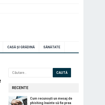
CASĂ ȘI GRĂDINĂ
SĂNĂTATE
Caută
după:
e
RECENTE
Cum recunoști un mesaj de
phishing înainte să fie prea