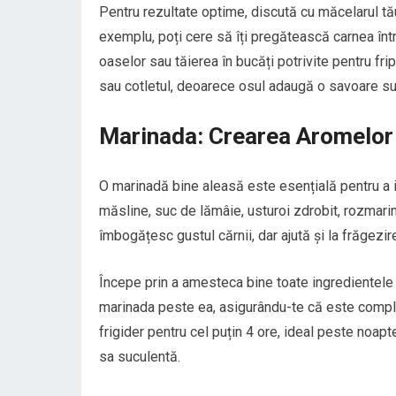
Pentru rezultate optime, discută cu măcelarul t
exemplu, poți cere să îți pregătească carnea înt
oaselor sau tăierea în bucăți potrivite pentru fri
sau cotletul, deoarece osul adaugă o savoare su
Marinada: Crearea Aromelor
O marinadă bine aleasă este esențială pentru a i
măsline, suc de lămâie, usturoi zdrobit, rozmari
îmbogățesc gustul cărnii, dar ajută și la frăgezir
Începe prin a amesteca bine toate ingredientele 
marinada peste ea, asigurându-te că este complet 
frigider pentru cel puțin 4 ore, ideal peste noap
sa suculentă.