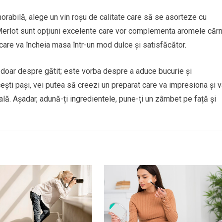
rabilă, alege un vin roșu de calitate care să se asorteze cu
Merlot sunt opțiuni excelente care vor complementa aromele cărni
 care va încheia masa într-un mod dulce și satisfăcător.
e doar despre gătit; este vorba despre a aduce bucurie și
ti pași, vei putea să creezi un preparat care va impresiona și v
lă. Așadar, adună-ți ingredientele, pune-ți un zâmbet pe față și