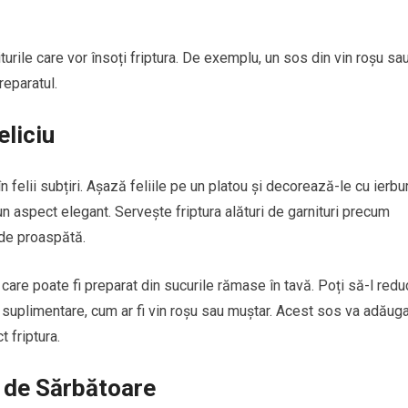
urile care vor însoți friptura. De exemplu, un sos din vin roșu sa
reparatul.
eliciu
 felii subțiri. Așază feliile pe un platou și decorează-le cu ierbur
 aspect elegant. Servește friptura alături de garnituri precum
rde proaspătă.
care poate fi preparat din sucurile rămase în tavă. Poți să-l redu
 suplimentare, cum ar fi vin roșu sau muștar. Acest sos va adăug
 friptura.
 de Sărbătoare