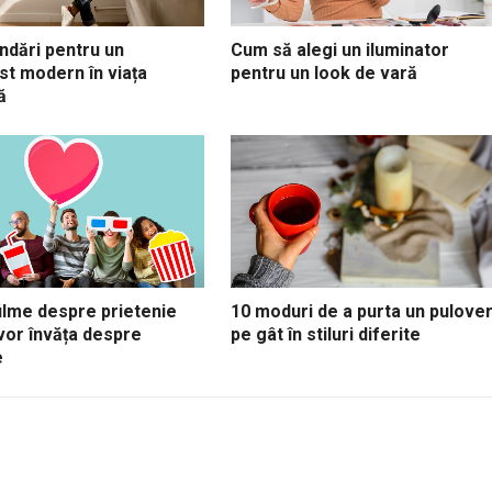
dări pentru un
Cum să alegi un iluminator
st modern în viața
pentru un look de vară
ă
ilme despre prietenie
10 moduri de a purta un pulove
vor învăța despre
pe gât în stiluri diferite
e