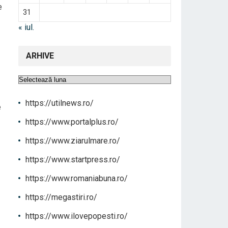
e
31
« iul.
ARHIVE
Arhive
https://utilnews.ro/
e
https://www.portalplus.ro/
https://www.ziarulmare.ro/
https://www.startpress.ro/
https://www.romaniabuna.ro/
https://megastiri.ro/
https://www.ilovepopesti.ro/