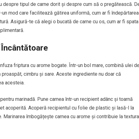
ău despre tipul de carne dorit și despre cum să o pregătească. D
r-un mod care facilitează gătirea uniformă, cum ar fi îndepărtarea
ptură. Asigură-te că alegi o bucată de carne cu os, cum ar fi spata
plimentară.
 Încântătoare
nfuza friptura cu arome bogate. Într-un bol mare, combină ulei d
n proaspăt, cimbru și sare. Aceste ingrediente nu doar că
ea acesteia.
pentru marinadă. Pune carnea într-un recipient adânc și toarnă
acoperită. Acoperă recipientul cu folie de plastic și lasă-l la
te. Marinarea îmbogățește carnea cu arome și contribuie la textura