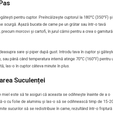
 Pas
gătești pentru cuptor. Preîncălzește cuptorul la 180°C (350°F) și
e scurgă. Așază bucata de carne pe un grătar sau într-o tavă
recum morcovi și cartofi, în jurul cărnii pentru a crea o garnitură
deasupra sare și piper după gust. Introdu tava în cuptor și găteșt
e, sau până când temperatura internă atinge 70°C (160°F) pentru 
tă, las-o în cuptor câteva minute în plus.
rarea Suculenței
e miel este să te asiguri că aceasta se odihnește înainte de a o
eră-o cu folie de aluminiu și las-o să se odihnească timp de 15-2
te sucurilor să se redistribuie în carne, rezultând într-o friptură