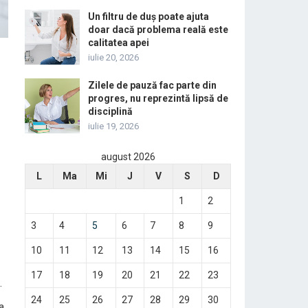
Un filtru de duș poate ajuta
doar dacă problema reală este
calitatea apei
iulie 20, 2026
Zilele de pauză fac parte din
progres, nu reprezintă lipsă de
disciplină
iulie 19, 2026
august 2026
L
Ma
Mi
J
V
S
D
1
2
3
4
5
6
7
8
9
10
11
12
13
14
15
16
17
18
19
20
21
22
23
.
24
25
26
27
28
29
30
a