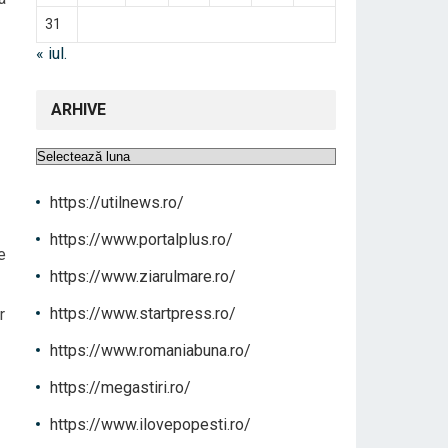
31
« iul.
ARHIVE
Arhive
https://utilnews.ro/
https://www.portalplus.ro/
e
https://www.ziarulmare.ro/
https://www.startpress.ro/
r
https://www.romaniabuna.ro/
https://megastiri.ro/
https://www.ilovepopesti.ro/