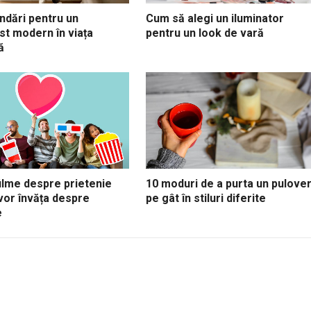
dări pentru un
Cum să alegi un iluminator
st modern în viața
pentru un look de vară
ă
ilme despre prietenie
10 moduri de a purta un pulove
vor învăța despre
pe gât în stiluri diferite
e