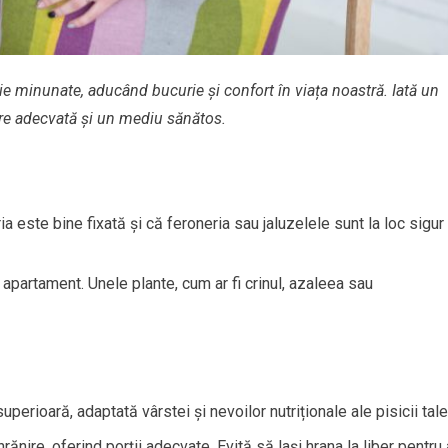
e minunate, aducând bucurie și confort în viața noastră. Iată un
ijire adecvată și un mediu sănătos.
ia este bine fixată și că feroneria sau jaluzelele sunt la loc sigur
in apartament. Unele plante, cum ar fi crinul, azaleea sau
uperioară, adaptată vârstei și nevoilor nutriționale ale pisicii tale
ănire, oferind porții adecvate. Evită să lași hrana la liber pentru 