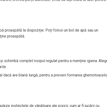
pă proaspătă la dispoziție. Poți folosi un bol de apă sau un
nține proaspătă.
nic și schimbă complet nisipul regulat pentru a menține igiena. Aleg
rile.
cial dacă are blană lungă, pentru a preveni formarea ghemotoacelo
muleze instinctele de vânătoare ale pisicii, cum ar fi jucării cu