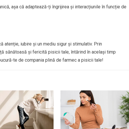
nică, așa că adaptează-ți îngrijirea și interacțiunile în funcție de
ă atenție, iubire și un mediu sigur și stimulativ. Prin
ă sănătoasă și fericită pisicii tale, întărind în același timp
 bucură-te de compania plină de farmec a pisicii tale!