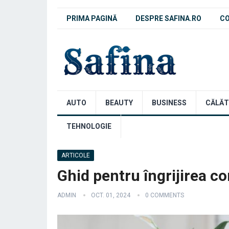
PRIMA PAGINĂ
DESPRE SAFINA.RO
C
AUTO
BEAUTY
BUSINESS
CĂLĂT
TEHNOLOGIE
ARTICOLE
Ghid pentru îngrijirea co
ADMIN
OCT. 01, 2024
0 COMMENTS