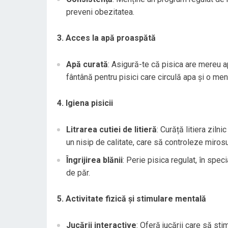
preveni obezitatea.
3. Acces la apă proaspătă
Apă curată
: Asigură-te că pisica are mereu a
fântână pentru pisici care circulă apa și o me
4. Igiena pisicii
Litrarea cutiei de litieră
: Curăță litiera zil
un nisip de calitate, care să controleze mirosu
Îngrijirea blănii
: Perie pisica regulat, în spe
de păr.
5. Activitate fizică și stimulare mentală
Jucării interactive
: Oferă jucării care să sti