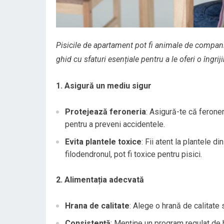
Pisicile de apartament pot fi animale de compani
ghid cu sfaturi esențiale pentru a le oferi o îngr
1. Asigură un mediu sigur
Protejează feroneria
: Asigură-te că feroner
pentru a preveni accidentele.
Evita plantele toxice
: Fii atent la plantele d
filodendronul, pot fi toxice pentru pisici.
2. Alimentația adecvată
Hrana de calitate
: Alege o hrană de calitate s
Consistență
: Menține un program regulat de hr