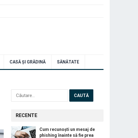
CASĂ ȘI GRĂDINĂ
SĂNĂTATE
Caută
după:
RECENTE
Cum recunoști un mesaj de
phishing înainte să fie prea