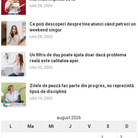
iulie 28, 2026
Ce poți descoperi despre tine atunci când petreci un
weekend singur
iulie 28, 2026
Un filtru de duș poate ajuta doar dacă problema
reală este calitatea apei
iulie 20, 2026
Zilele de pauză fac parte din progres, nu reprezintă
lipsă de disciplină
iulie 19, 2026
august 2026
L
Ma
Mi
J
V
S
D
1
2