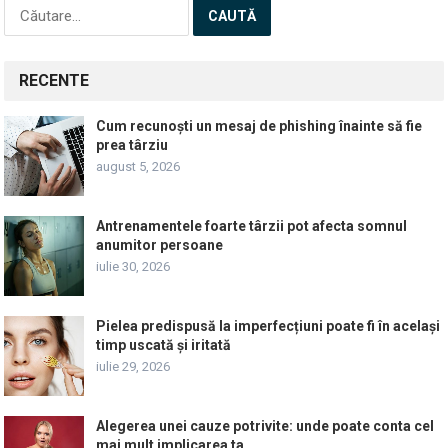
Caută
după:
RECENTE
Cum recunoști un mesaj de phishing înainte să fie
prea târziu
august 5, 2026
Antrenamentele foarte târzii pot afecta somnul
anumitor persoane
iulie 30, 2026
Pielea predispusă la imperfecțiuni poate fi în același
timp uscată și iritată
iulie 29, 2026
Alegerea unei cauze potrivite: unde poate conta cel
mai mult implicarea ta