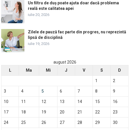
Un filtru de duș poate ajuta doar dacă problema
reală este calitatea apei
iulie 20, 2026
Zilele de pauză fac parte din progres, nu reprezintă
lipsă de disciplină
iulie 19, 2026
august 2026
L
Ma
Mi
J
V
S
D
1
2
3
4
5
6
7
8
9
10
11
12
13
14
15
16
17
18
19
20
21
22
23
24
25
26
27
28
29
30