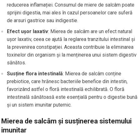
reducerea inflamației. Consumul de miere de salcâm poate
sprijini digestia, mai ales în cazul persoanelor care suferă
de arsuri gastrice sau indigestie.
Efect ușor laxativ
: Mierea de salcâm are un efect natural
ușor laxativ, ceea ce ajută la reglarea tranzitului intestinal și
la prevenirea constipației. Aceasta contribuie la eliminarea
toxinelor din organism și la menținerea unui sistem digestiv
sănătos.
Susține flora intestinală
: Mierea de salcâm conține
prebiotice, care hrănesc bacteriile benefice din intestin,
favorizând astfel o floră intestinală echilibrată. O floră
intestinală sănătoasă este esențială pentru o digestie bună
și un sistem imunitar puternic.
Mierea de salcâm și susținerea sistemului
imunitar