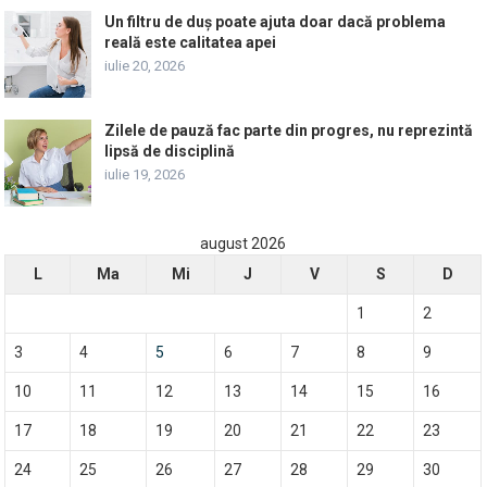
Un filtru de duș poate ajuta doar dacă problema
reală este calitatea apei
iulie 20, 2026
Zilele de pauză fac parte din progres, nu reprezintă
lipsă de disciplină
iulie 19, 2026
august 2026
L
Ma
Mi
J
V
S
D
1
2
3
4
5
6
7
8
9
10
11
12
13
14
15
16
17
18
19
20
21
22
23
24
25
26
27
28
29
30