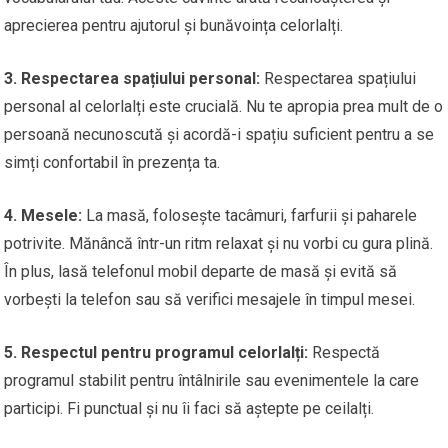
aprecierea pentru ajutorul și bunăvoința celorlalți.
3. Respectarea spațiului personal:
Respectarea spațiului
personal al celorlalți este crucială. Nu te apropia prea mult de o
persoană necunoscută și acordă-i spațiu suficient pentru a se
simți confortabil în prezența ta.
4. Mesele:
La masă, folosește tacâmuri, farfurii și paharele
potrivite. Mănâncă într-un ritm relaxat și nu vorbi cu gura plină.
În plus, lasă telefonul mobil departe de masă și evită să
vorbești la telefon sau să verifici mesajele în timpul mesei.
5. Respectul pentru programul celorlalți:
Respectă
programul stabilit pentru întâlnirile sau evenimentele la care
participi. Fi punctual și nu îi faci să aștepte pe ceilalți.