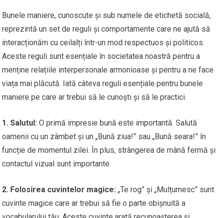
Bunele maniere, cunoscute și sub numele de etichetă socială,
reprezintă un set de reguli și comportamente care ne ajută să
interacționăm cu ceilalți într-un mod respectuos și politicos.
Aceste reguli sunt esențiale în societatea noastră pentru a
menține relațiile interpersonale armonioase și pentru a ne face
viața mai plăcută. Iată câteva reguli esențiale pentru bunele
maniere pe care ar trebui să le cunoști și să le practici.
1. Salutul:
O primă impresie bună este importantă. Salută
oamenii cu un zâmbet și un „Bună ziua!” sau „Bună seara!” în
funcție de momentul zilei. În plus, strângerea de mână fermă și
contactul vizual sunt importante.
2. Folosirea cuvintelor magice:
„Te rog” și „Mulțumesc” sunt
cuvinte magice care ar trebui să fie o parte obișnuită a
vocabularului tău. Aceste cuvinte arată recunoașterea și