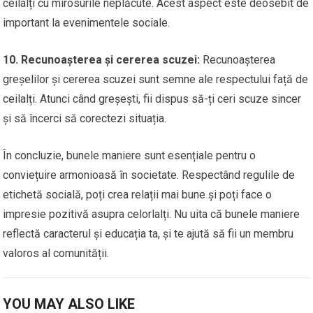
ceilalți cu mirosurile neplăcute. Acest aspect este deosebit de
important la evenimentele sociale.
10. Recunoașterea și cererea scuzei:
Recunoașterea
greșelilor și cererea scuzei sunt semne ale respectului față de
ceilalți. Atunci când greșești, fii dispus să-ți ceri scuze sincer
și să încerci să corectezi situația.
În concluzie, bunele maniere sunt esențiale pentru o
conviețuire armonioasă în societate. Respectând regulile de
etichetă socială, poți crea relații mai bune și poți face o
impresie pozitivă asupra celorlalți. Nu uita că bunele maniere
reflectă caracterul și educația ta, și te ajută să fii un membru
valoros al comunității.
YOU MAY ALSO LIKE