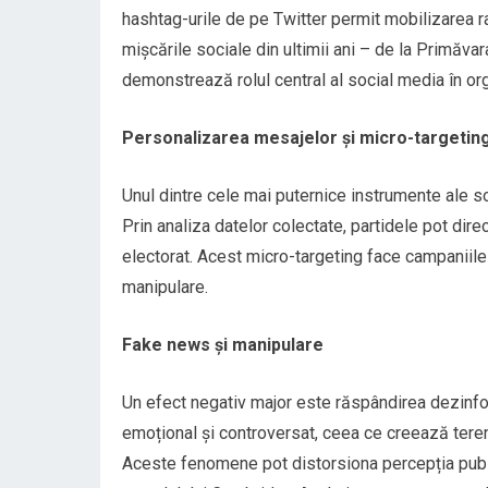
hashtag-urile de pe Twitter permit mobilizarea ra
mișcările sociale din ultimii ani – de la Primăv
demonstrează rolul central al social media în org
Personalizarea mesajelor și micro-targetin
Unul dintre cele mai puternice instrumente ale s
Prin analiza datelor colectate, partidele pot di
electorat. Acest micro-targeting face campaniile 
manipulare.
Fake news și manipulare
Un efect negativ major este răspândirea dezinfor
emoțional și controversat, ceea ce creează teren f
Aceste fenomene pot distorsiona percepția public