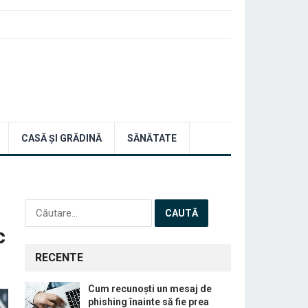
CASĂ ȘI GRĂDINĂ
SĂNĂTATE
Caută
după:
c
RECENTE
Cum recunoști un mesaj de
phishing înainte să fie prea