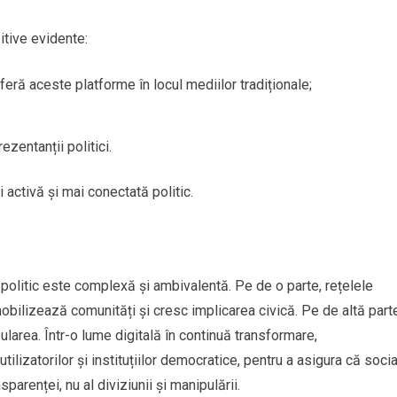
zitive evidente:
referă aceste platforme în locul mediilor tradiționale;
ezentanții politici.
 activă și mai conectată politic.
politic este complexă și ambivalentă. Pe de o parte, rețelele
bilizează comunități și cresc implicarea civică. Pe de altă part
larea. Într-o lume digitală în continuă transformare,
utilizatorilor și instituțiilor democratice, pentru a asigura că socia
parenței, nu al diviziunii și manipulării.