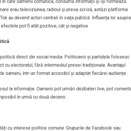
 în care oamenii comunică, consumă informații și își formează
rmare erau televiziunea, radioul și presa scrisă, astăzi platforme
k au devenit actori centrali în viața publică. Influența lor asupra
efectele pot fi atât pozitive, cât și negative.
itică
politică direct din social media. Politicienii și partidele folosesc
 cu electoratul, fără intermediul presei tradiționale. Avantajul
de oameni, într-un format accesibil și adaptat fiecărei audiențe.
esul la informație. Oamenii pot urmări dezbateri live, pot coment
 imposibil în urmă cu două decenii.
tăți cu interese politice comune. Grupurile de Facebook sau