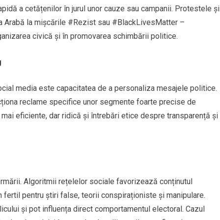
pidă a cetățenilor în jurul unor cauze sau campanii. Protestele și
ara Arabă la mișcările #Rezist sau #BlackLivesMatter –
anizarea civică și în promovarea schimbării politice.
g
ocial media este capacitatea de a personaliza mesajele politice.
recționa reclame specifice unor segmente foarte precise de
mai eficiente, dar ridică și întrebări etice despre transparență și
mării. Algoritmii rețelelor sociale favorizează conținutul
ertil pentru știri false, teorii conspiraționiste și manipulare.
ului și pot influența direct comportamentul electoral. Cazul