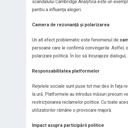
scandalului Cambridge Analytica este un exemplu c
pentru a influența alegeri.
Camera de rezonanță și polarizarea
Un alt efect problematic este fenomenul de
cam
persoane care le confirmă convingerile. Astfel, o
polarizare politică. În loc să încurajeze dialogul
Responsabilitatea platformelor
Rețelele sociale sunt puse tot mai des în fața r
la ură. Platformele au introdus măsuri precum veri
restricționarea reclamelor politice. Cu toate aces
utilizatorilor rămâne o provocare majoră.
Impact asupra participării politice