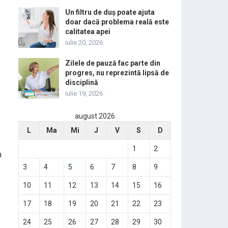
Un filtru de duș poate ajuta
doar dacă problema reală este
calitatea apei
iulie 20, 2026
Zilele de pauză fac parte din
progres, nu reprezintă lipsă de
disciplină
iulie 19, 2026
august 2026
L
Ma
Mi
J
V
S
D
1
2
a
3
4
5
6
7
8
9
10
11
12
13
14
15
16
17
18
19
20
21
22
23
24
25
26
27
28
29
30