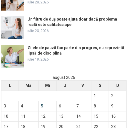
iulie 28, 2026
Un filtru de duș poate ajuta doar dacă problema
reală este calitatea apei
iulie 20, 2026
Zilele de pauză fac parte din progres, nu reprezintă
lipsă de disciplină
iulie 19, 2026
august 2026
L
Ma
Mi
J
V
S
D
1
2
3
4
5
6
7
8
9
10
11
12
13
14
15
16
17
18
19
20
21
22
23