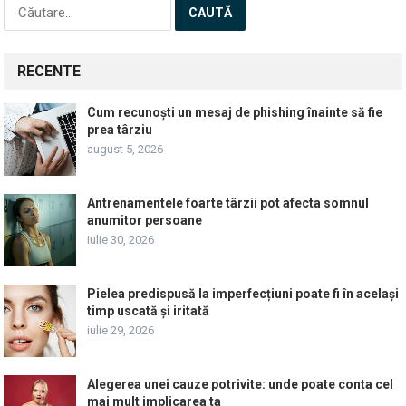
Caută
după:
RECENTE
Cum recunoști un mesaj de phishing înainte să fie
prea târziu
august 5, 2026
Antrenamentele foarte târzii pot afecta somnul
anumitor persoane
iulie 30, 2026
Pielea predispusă la imperfecțiuni poate fi în același
timp uscată și iritată
iulie 29, 2026
Alegerea unei cauze potrivite: unde poate conta cel
mai mult implicarea ta