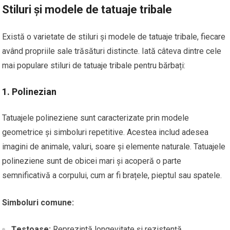
Stiluri și modele de tatuaje tribale
Există o varietate de stiluri și modele de tatuaje tribale, fiecare
având propriile sale trăsături distincte. Iată câteva dintre cele
mai populare stiluri de tatuaje tribale pentru bărbați:
1.
Polinezian
Tatuajele polineziene sunt caracterizate prin modele
geometrice și simboluri repetitive. Acestea includ adesea
imagini de animale, valuri, soare și elemente naturale. Tatuajele
polineziene sunt de obicei mari și acoperă o parte
semnificativă a corpului, cum ar fi brațele, pieptul sau spatele.
Simboluri comune:
Ţestoase:
Reprezintă longevitate și rezistență.