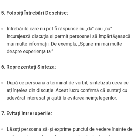
5. Folosiți Întrebări Deschise:
Întrebările care nu pot fi răspunse cu „da” sau „nu”
încurajează discuția și permit persoanei să împărtășească
mai multe informații. De exemplu, „Spune-mi mai multe
despre experiența ta.”
6. Reprezentați Sinteza:
După ce persoana a terminat de vorbit, sintetizați ceea ce
ați înțeles din discuție. Acest lucru confirmă că sunteți cu
adevărat interesat și ajută la evitarea neînțelegerilor.
7. Evitați întreruperile:
Lăsați persoana să-și exprime punctul de vedere înainte de