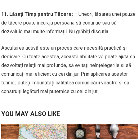
11. Lăsați Timp pentru Tăcere:
– Uneori, lăsarea unei pauze
de tăcere poate încuraja persoana să continue sau să
dezvăluie mai multe informații. Nu grăbiți discuția.
Ascultarea activă este un proces care necesită practică și
dedicare. Cu toate acestea, această abilitate vă poate ajuta să
dezvoltați relații mai profunde, să evitați neînțelegerile și să
comunicați mai eficient cu cei din jur. Prin aplicarea acestor
tehnici, puteți îmbunătăți calitatea comunicării voastre și să
construiți legături mai puternice cu cei din jur.
YOU MAY ALSO LIKE