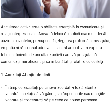
Ascultarea activă este o abilitate esențială în comunicare și
relații interpersonale. Această tehnică implică mai mult decât
auzirea cuvintelor; presupune înțelegerea profundă a mesajului,
empatia și răspunsul adecvat. În acest articol, vom explora
tehnici eficiente de ascultare activă care vă pot ajuta să
comunicați mai eficient și să îmbunătățiți relațiile cu ceilalți.
1. Acordați Atenție deplină:
În timp ce ascultați pe cineva, acordați-i toată atenția
voastră. Încetați să vă gândiți la răspunsurile sau reacțiile
voastre și concentrați-vă pe ceea ce spune persoana.