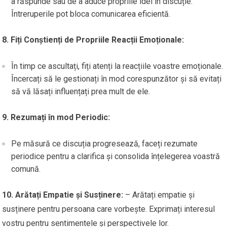
a răspunde sau de a aduce propriile idei în discuție.
Întreruperile pot bloca comunicarea eficientă.
8. Fiți Conștienți de Propriile Reacții Emoționale:
În timp ce ascultați, fiți atenți la reacțiile voastre emoționale.
Încercați să le gestionați în mod corespunzător și să evitați
să vă lăsați influențați prea mult de ele.
9. Rezumați în mod Periodic:
Pe măsură ce discuția progresează, faceți rezumate
periodice pentru a clarifica și consolida înțelegerea voastră
comună.
10. Arătați Empatie și Susținere:
– Arătați empatie și
susținere pentru persoana care vorbește. Exprimați interesul
vostru pentru sentimentele și perspectivele lor.