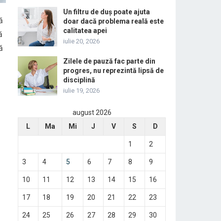
Un filtru de duș poate ajuta
ă
doar dacă problema reală este
calitatea apei
ă
iulie 20, 2026
ă
Zilele de pauză fac parte din
progres, nu reprezintă lipsă de
disciplină
iulie 19, 2026
august 2026
L
Ma
Mi
J
V
S
D
1
2
3
4
5
6
7
8
9
10
11
12
13
14
15
16
17
18
19
20
21
22
23
24
25
26
27
28
29
30