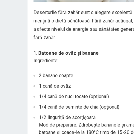
Deserturile fără zahăr sunt o alegere excelentă 
mențină o dietă sănătoasă. Fără zahăr adăugat, a
a afecta nivelul de energie sau sănătatea genera
fără zahăr.
Batoane de ovăz și banane
Ingrediente:
2 banane coapte
1 cană de ovăz
1/4 cană de nuci tocate (opțional)
1/4 cană de semințe de chia (opțional)
1/2 linguriță de scorțișoară
Mod de preparare: Zdrobește bananele și ames
batoane și coace-le la 180°C timp de 15-20 d