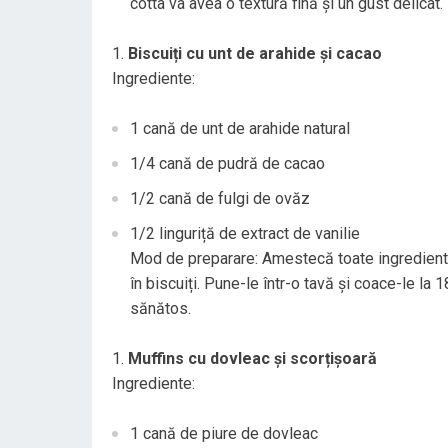
cotta va avea o textură fină și un gust delicat.
Biscuiți cu unt de arahide și cacao
Ingrediente:
1 cană de unt de arahide natural
1/4 cană de pudră de cacao
1/2 cană de fulgi de ovăz
1/2 linguriță de extract de vanilie
Mod de preparare: Amestecă toate ingredientel
în biscuiți. Pune-le într-o tavă și coace-le l
sănătos.
Muffins cu dovleac și scorțișoară
Ingrediente:
1 cană de piure de dovleac