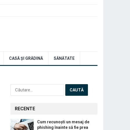
CASĂ ȘI GRĂDINĂ
SĂNĂTATE
Caută
după:
RECENTE
Cum recunoști un mesaj de
phishing înainte să fie prea