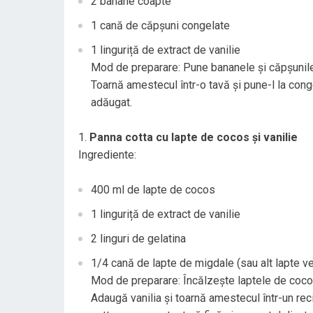
2 banane coapte
1 cană de căpșuni congelate
1 linguriță de extract de vanilie
Mod de preparare: Pune bananele și căpșunile
Toarnă amestecul într-o tavă și pune-l la conge
adăugat.
Panna cotta cu lapte de cocos și vanilie
Ingrediente:
400 ml de lapte de cocos
1 linguriță de extract de vanilie
2 linguri de gelatina
1/4 cană de lapte de migdale (sau alt lapte v
Mod de preparare: Încălzește laptele de cocos
Adaugă vanilia și toarnă amestecul într-un rec