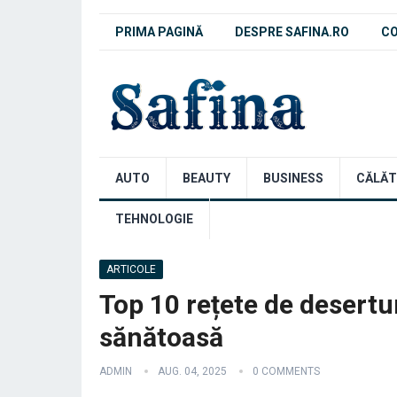
PRIMA PAGINĂ
DESPRE SAFINA.RO
C
AUTO
BEAUTY
BUSINESS
CĂLĂT
TEHNOLOGIE
ARTICOLE
Top 10 rețete de desertur
sănătoasă
ADMIN
AUG. 04, 2025
0 COMMENTS