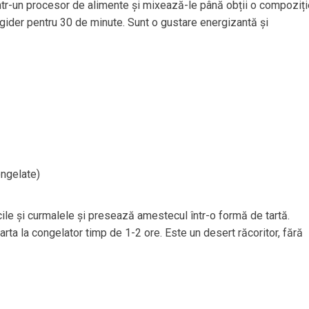
ntr-un procesor de alimente și mixează-le până obții o compoziți
rigider pentru 30 de minute. Sunt o gustare energizantă și
ongelate)
le și curmalele și presează amestecul într-o formă de tartă.
ta la congelator timp de 1-2 ore. Este un desert răcoritor, fără