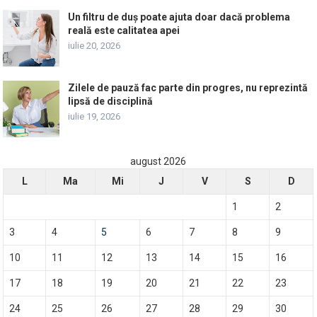
Un filtru de duș poate ajuta doar dacă problema
reală este calitatea apei
iulie 20, 2026
Zilele de pauză fac parte din progres, nu reprezintă
lipsă de disciplină
iulie 19, 2026
august 2026
L
Ma
Mi
J
V
S
D
1
2
3
4
5
6
7
8
9
10
11
12
13
14
15
16
17
18
19
20
21
22
23
24
25
26
27
28
29
30