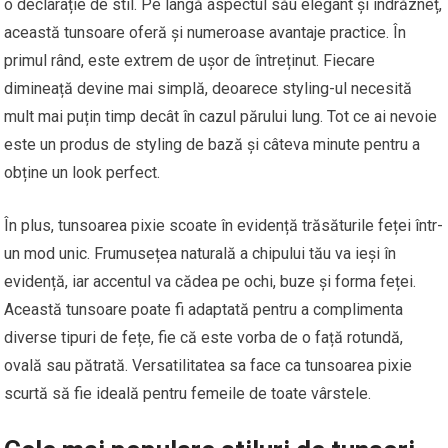
o declarație de stil. Pe lângă aspectul său elegant și îndrăzneț,
această tunsoare oferă și numeroase avantaje practice. În
primul rând, este extrem de ușor de întreținut. Fiecare
dimineață devine mai simplă, deoarece styling-ul necesită
mult mai puțin timp decât în cazul părului lung. Tot ce ai nevoie
este un produs de styling de bază și câteva minute pentru a
obține un look perfect.
În plus, tunsoarea pixie scoate în evidență trăsăturile feței într-
un mod unic. Frumusețea naturală a chipului tău va ieși în
evidență, iar accentul va cădea pe ochi, buze și forma feței.
Această tunsoare poate fi adaptată pentru a complimenta
diverse tipuri de fețe, fie că este vorba de o față rotundă,
ovală sau pătrată. Versatilitatea sa face ca tunsoarea pixie
scurtă să fie ideală pentru femeile de toate vârstele.