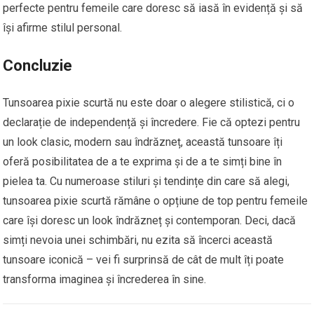
perfecte pentru femeile care doresc să iasă în evidență și să
își afirme stilul personal.
Concluzie
Tunsoarea pixie scurtă nu este doar o alegere stilistică, ci o
declarație de independență și încredere. Fie că optezi pentru
un look clasic, modern sau îndrăzneț, această tunsoare îți
oferă posibilitatea de a te exprima și de a te simți bine în
pielea ta. Cu numeroase stiluri și tendințe din care să alegi,
tunsoarea pixie scurtă rămâne o opțiune de top pentru femeile
care își doresc un look îndrăzneț și contemporan. Deci, dacă
simți nevoia unei schimbări, nu ezita să încerci această
tunsoare iconică – vei fi surprinsă de cât de mult îți poate
transforma imaginea și încrederea în sine.