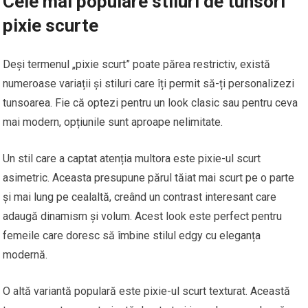
Cele mai populare stiluri de tunsori
pixie scurte
Deși termenul „pixie scurt” poate părea restrictiv, există
numeroase variații și stiluri care îți permit să-ți personalizezi
tunsoarea. Fie că optezi pentru un look clasic sau pentru ceva
mai modern, opțiunile sunt aproape nelimitate.
Un stil care a captat atenția multora este pixie-ul scurt
asimetric. Aceasta presupune părul tăiat mai scurt pe o parte
și mai lung pe cealaltă, creând un contrast interesant care
adaugă dinamism și volum. Acest look este perfect pentru
femeile care doresc să îmbine stilul edgy cu eleganța
modernă.
O altă variantă populară este pixie-ul scurt texturat. Această