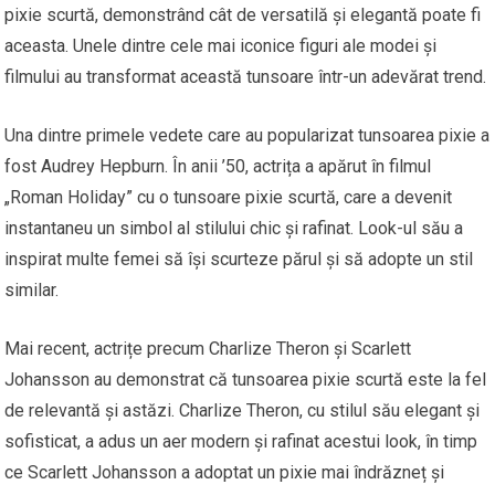
pixie scurtă, demonstrând cât de versatilă și elegantă poate fi
aceasta. Unele dintre cele mai iconice figuri ale modei și
filmului au transformat această tunsoare într-un adevărat trend.
Una dintre primele vedete care au popularizat tunsoarea pixie a
fost Audrey Hepburn. În anii ’50, actrița a apărut în filmul
„Roman Holiday” cu o tunsoare pixie scurtă, care a devenit
instantaneu un simbol al stilului chic și rafinat. Look-ul său a
inspirat multe femei să își scurteze părul și să adopte un stil
similar.
Mai recent, actrițe precum Charlize Theron și Scarlett
Johansson au demonstrat că tunsoarea pixie scurtă este la fel
de relevantă și astăzi. Charlize Theron, cu stilul său elegant și
sofisticat, a adus un aer modern și rafinat acestui look, în timp
ce Scarlett Johansson a adoptat un pixie mai îndrăzneț și