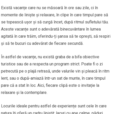
Există vacanțe care nu se măsoară în ore sau zile, ci în
momente de liniște și relaxare, în clipe în care timpul pare să
se topească ușor și să curgă încet, după ritmul sufletului tău.
Aceste vacanțe sunt o adevărată binecuvântare în lumea
agitată în care trăim, oferindu-ți șansa să te oprești, să respiri
și să te bucuri cu adevărat de fiecare secundă.
În astfel de vacanțe, nu există graba de a bifa obiective
turistice sau de a respecta un program strict. Poate fi o zi
petrecută pe o plajă retrasă, unde valurile vin și pleacă în ritm
lent, sau o după-amiază într-un sat de munte, în care timpul
pare că a stat în loc. Aici, fiecare clipă este o invitație la
relaxare și la contemplare.
Locurile ideale pentru astfel de experiențe sunt cele în care
natura îți oferă un cadru liniștit: lacuri cu ape calme, păduri