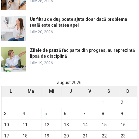
iulie 28, 2026
Un filtru de duș poate ajuta doar dacă problema
reală este calitatea apei
iulie 20, 2026
Zilele de pauză fac parte din progres, nu reprezintă
lipsă de disciplină
iulie 19, 2026
august 2026
L
Ma
Mi
J
V
S
D
1
2
3
4
5
6
7
8
9
10
11
12
13
14
15
16
17
18
19
20
21
22
23