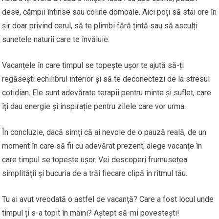
dese, câmpii întinse sau coline domoale. Aici poți să stai ore în
șir doar privind cerul, să te plimbi fără țintă sau să asculți
sunetele naturii care te învăluie.
Vacanțele în care timpul se topește ușor te ajută să-ți
regăsești echilibrul interior și să te deconectezi de la stresul
cotidian. Ele sunt adevărate terapii pentru minte și suflet, care
îți dau energie și inspirație pentru zilele care vor urma.
În concluzie, dacă simți că ai nevoie de o pauză reală, de un
moment în care să fii cu adevărat prezent, alege vacanțe în
care timpul se topește ușor. Vei descoperi frumusețea
simplității și bucuria de a trăi fiecare clipă în ritmul tău.
Tu ai avut vreodată o astfel de vacanță? Care a fost locul unde
timpul ți s-a topit în mâini? Aștept să-mi povestești!