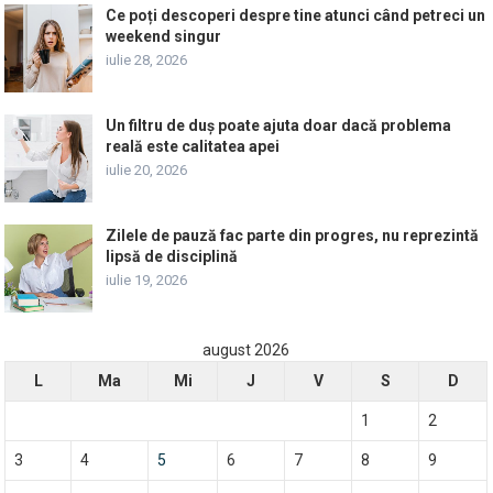
Ce poți descoperi despre tine atunci când petreci un
weekend singur
iulie 28, 2026
Un filtru de duș poate ajuta doar dacă problema
reală este calitatea apei
iulie 20, 2026
Zilele de pauză fac parte din progres, nu reprezintă
lipsă de disciplină
iulie 19, 2026
august 2026
L
Ma
Mi
J
V
S
D
1
2
3
4
5
6
7
8
9