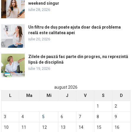
weekend singur
iulie 28, 2026
Un filtru de duș poate ajuta doar dacă problema
reală este calitatea apei
iulie 20, 2026
Zilele de pauză fac parte din progres, nu reprezintă
lipsă de disciplină
iulie 19, 2026
august 2026
L
Ma
Mi
J
V
S
D
1
2
3
4
5
6
7
8
9
10
11
12
13
14
15
16