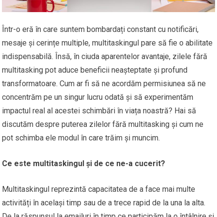
Într-o eră în care suntem bombardați constant cu notificări,
mesaje și cerințe multiple, multitaskingul pare să fie o abilitate
indispensabilă. Însă, în ciuda aparentelor avantaje, zilele fără
multitasking pot aduce beneficii neașteptate și profund
transformatoare. Cum ar fi să ne acordăm permisiunea să ne
concentrăm pe un singur lucru odată și să experimentăm
impactul real al acestei schimbări în viața noastră? Hai să
discutăm despre puterea zilelor fără multitasking și cum ne
pot schimba ele modul în care trăim și muncim.
Ce este multitaskingul și de ce ne-a cucerit?
Multitaskingul reprezintă capacitatea de a face mai multe
activități în același timp sau de a trece rapid de la una la alta.
De la răspunsul la emailuri în timp ce participăm la o întâlnire și