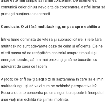
unde este mai simplu să rămâi concentrat. De asemenea,
comunică celor din jur nevoia ta de concentrare, astfel încât să
primești susținerea necesară.
Concluzie: O zi fără multitasking, un pas spre echilibru
Într-o lume dominată de viteză și suprasolicitare, zilele fără
multitasking sunt adevărate oaze de calm și eficiență. Ele ne
oferă șansa să ne recăpătăm controlul asupra timpului și
energiei noastre, să fim mai prezenți și să ne bucurăm cu
adevărat de ceea ce facem.
Așadar, ce-ar fi să-ți alegi o zi în săptămână în care să elimini
multitaskingul și să vezi cum se schimbă perspectivele?
Bucuria de a te concentra pe un singur lucru poate fi începutul
unei vieți mai echilibrate și mai împlinite.