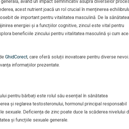
a generală, având un impact semnificativ asupra diverselor proce
erea, acest nutrient joacă un rol crucial în menținerea echilibrul
deosebit de important pentru vitalitatea masculină. De la sănătate
inirea energiei și a funcțiilor cognitive, zincul este vital pentru
xplora beneficiile zincului pentru vitalitatea masculină și cum ace
 de
GhidCorect
, care oferă soluții inovatoare pentru diverse nevoi.
vanța informațiilor prezentate.
ului pentru bărbați este rolul său esențial în sănătatea
ucerea și reglarea testosteronului, hormonul principal responsabil
iile sexuale. Deficiența de zinc poate duce la scăderea nivelului 
tatea și funcțiile sexuale generale.