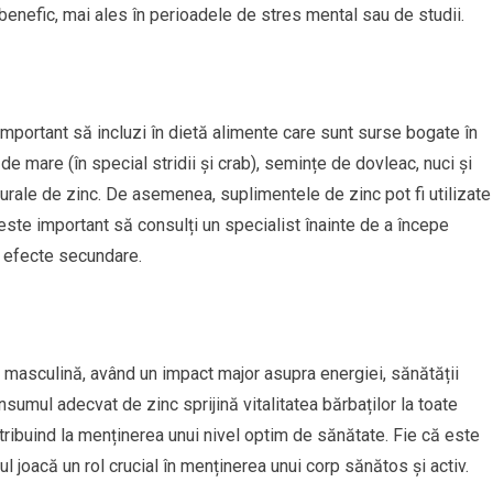
benefic, mai ales în perioadele de stres mental sau de studii.
important să incluzi în dietă alimente care sunt surse bogate în
 de mare (în special stridii și crab), semințe de dovleac, nuci și
rale de zinc. De asemenea, suplimentele de zinc pot fi utilizate
ste important să consulți un specialist înainte de a începe
e efecte secundare.
a masculină, având un impact major asupra energiei, sănătății
onsumul adecvat de zinc sprijină vitalitatea bărbaților la toate
ntribuind la menținerea unui nivel optim de sănătate. Fie că este
ul joacă un rol crucial în menținerea unui corp sănătos și activ.