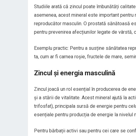
Studiile arată că zincul poate îmbunătăți calita
asemenea, acest mineral este important pentru re
reproducător masculin. O prostată sănătoasă es
pentru prevenirea afecțiunilor legate de vârstă, 
Exemplu practic: Pentru a susține sănătatea repr
ta, cum ar fi carnea roșie, fructele de mare, sem
Zincul și energia masculină
Zincul joacă un rol esențial în producerea de ene
și a stării de vitalitate. Acest mineral ajută la
trifosfat), principala sursă de energie pentru cel
esențiale pentru producția de energie la nivelul m
Pentru bărbații activi sau pentru cei care se con