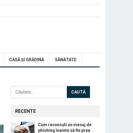
CASĂ ȘI GRĂDINĂ
SĂNĂTATE
Caută
după:
RECENTE
Cum recunoști un mesaj de
phishing înainte să fie prea