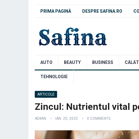
PRIMA PAGINĂ
DESPRE SAFINA.RO
C
AUTO
BEAUTY
BUSINESS
CĂLĂT
TEHNOLOGIE
ARTICOLE
Zincul: Nutrientul vital 
ADMIN
IAN. 20, 2025
0 COMMENTS