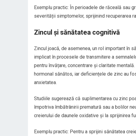
Exemplu practic: În perioadele de răceală sau gri
severității simptomelor, sprijinind recuperarea r
Zincul și sănătatea cognitivă
Zincul joacă, de asemenea, un rol important în săn
implicat în procesele de transmitere a semnalelor
pentru învățare, concentrare și claritate mentală
hormonal sănătos, iar deficiențele de zinc au fos
anxietatea.
Studiile sugerează că suplimentarea cu zinc poat
împotriva îmbătrânirii prematură sau a bolilor ne
creierului de daunele oxidative și la sprijinirea f
Exemplu practic: Pentru a sprijini sănătatea cre