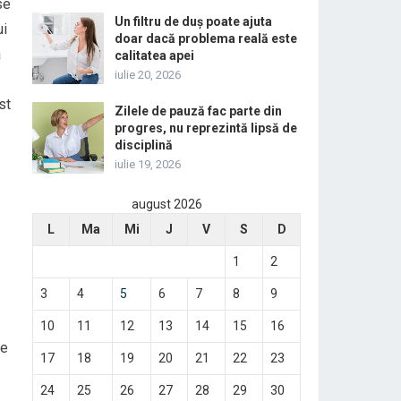
se
Un filtru de duș poate ajuta
ui
doar dacă problema reală este
a
calitatea apei
iulie 20, 2026
st
Zilele de pauză fac parte din
progres, nu reprezintă lipsă de
disciplină
iulie 19, 2026
august 2026
L
Ma
Mi
J
V
S
D
1
2
3
4
5
6
7
8
9
10
11
12
13
14
15
16
de
17
18
19
20
21
22
23
24
25
26
27
28
29
30