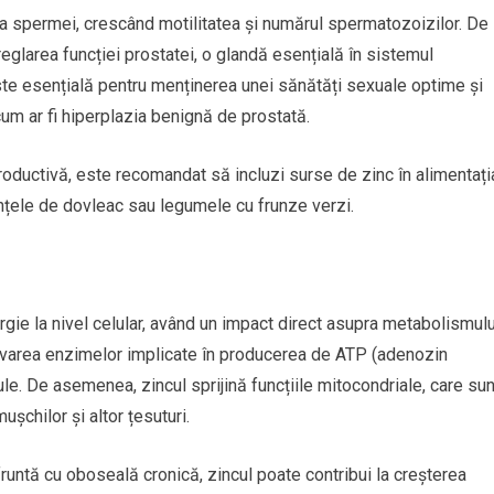
tea spermei, crescând motilitatea și numărul spermatozoizilor. De
glarea funcției prostatei, o glandă esențială în sistemul
te esențială pentru menținerea unei sănătăți sexuale optime și
cum ar fi hiperplazia benignă de prostată.
oductivă, este recomandat să incluzi surse de zinc în alimentați
ințele de dovleac sau legumele cu frunze verzi.
rgie la nivel celular, având un impact direct asupra metabolismulu
 activarea enzimelor implicate în producerea de ATP (adenozin
ule. De asemenea, zincul sprijină funcțiile mitocondriale, care sun
ușchilor și altor țesuturi.
fruntă cu oboseală cronică, zincul poate contribui la creșterea