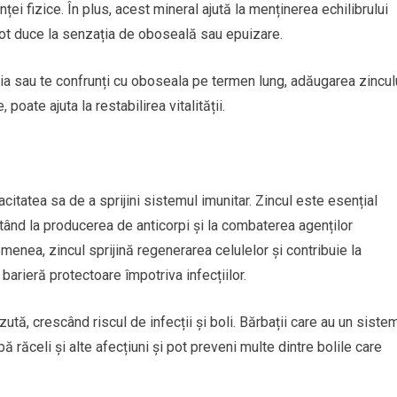
ței fizice. În plus, acest mineral ajută la menținerea echilibrului
 pot duce la senzația de oboseală sau epuizare.
gia sau te confrunți cu oboseala pe termen lung, adăugarea zincul
, poate ajuta la restabilirea vitalității.
acitatea sa de a sprijini sistemul imunitar. Zincul este esențial
utând la producerea de anticorpi și la combaterea agenților
emenea, zincul sprijină regenerarea celulelor și contribuie la
 barieră protectoare împotriva infecțiilor.
ută, crescând riscul de infecții și boli. Bărbații care au un siste
 răceli și alte afecțiuni și pot preveni multe dintre bolile care