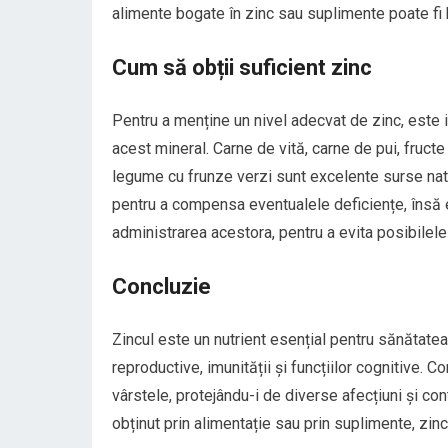
alimente bogate în zinc sau suplimente poate fi 
Cum să obții suficient zinc
Pentru a menține un nivel adecvat de zinc, este 
acest mineral. Carne de vită, carne de pui, fructe
legume cu frunze verzi sunt excelente surse natu
pentru a compensa eventualele deficiențe, însă e
administrarea acestora, pentru a evita posibilel
Concluzie
Zincul este un nutrient esențial pentru sănătate
reproductive, imunității și funcțiilor cognitive. C
vârstele, protejându-i de diverse afecțiuni și co
obținut prin alimentație sau prin suplimente, zinc