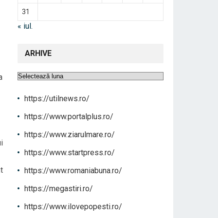
31
« iul.
ARHIVE
Arhive
a
https://utilnews.ro/
https://www.portalplus.ro/
https://www.ziarulmare.ro/
i
https://www.startpress.ro/
t
https://www.romaniabuna.ro/
https://megastiri.ro/
https://www.ilovepopesti.ro/