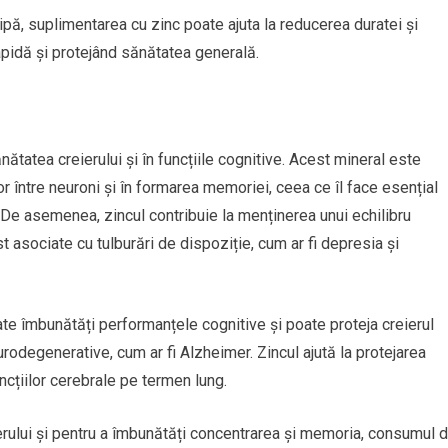
pă, suplimentarea cu zinc poate ajuta la reducerea duratei și
apidă și protejând sănătatea generală.
ătatea creierului și în funcțiile cognitive. Acest mineral este
 între neuroni și în formarea memoriei, ceea ce îl face esențial
. De asemenea, zincul contribuie la menținerea unui echilibru
t asociate cu tulburări de dispoziție, cum ar fi depresia și
e îmbunătăți performanțele cognitive și poate proteja creierul
urodegenerative, cum ar fi Alzheimer. Zincul ajută la protejarea
uncțiilor cerebrale pe termen lung.
ierului și pentru a îmbunătăți concentrarea și memoria, consumul 