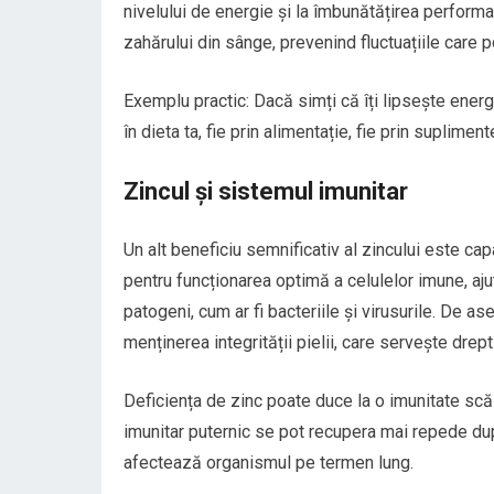
nivelului de energie și la îmbunătățirea performan
zahărului din sânge, prevenind fluctuațiile care
Exemplu practic: Dacă simți că îți lipsește ener
în dieta ta, fie prin alimentație, fie prin suplimente
Zincul și sistemul imunitar
Un alt beneficiu semnificativ al zincului este cap
pentru funcționarea optimă a celulelor imune, aj
patogeni, cum ar fi bacteriile și virusurile. De as
menținerea integrității pielii, care servește drept
Deficiența de zinc poate duce la o imunitate scăz
imunitar puternic se pot recupera mai repede după
afectează organismul pe termen lung.