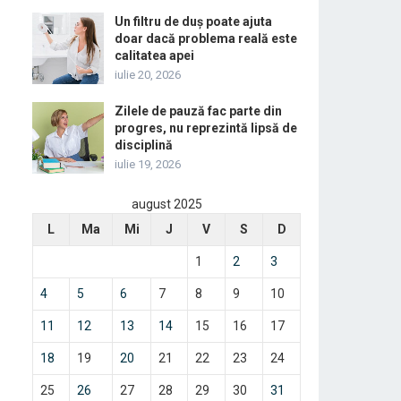
Un filtru de duș poate ajuta
doar dacă problema reală este
calitatea apei
iulie 20, 2026
Zilele de pauză fac parte din
progres, nu reprezintă lipsă de
disciplină
iulie 19, 2026
august 2025
L
Ma
Mi
J
V
S
D
1
2
3
4
5
6
7
8
9
10
11
12
13
14
15
16
17
18
19
20
21
22
23
24
25
26
27
28
29
30
31