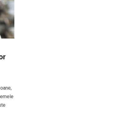
or
soane,
stemele
ste