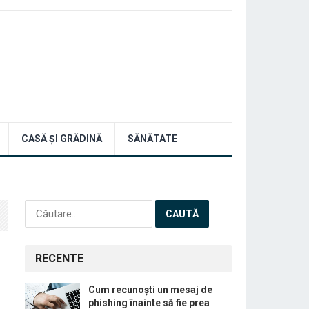
CASĂ ȘI GRĂDINĂ
SĂNĂTATE
Caută
după:
RECENTE
Cum recunoști un mesaj de
phishing înainte să fie prea