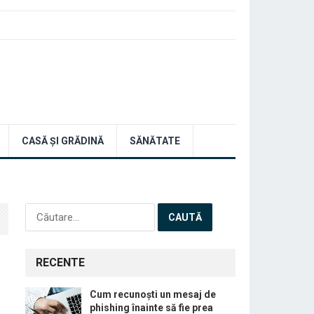
CASĂ ȘI GRĂDINĂ
SĂNĂTATE
Caută
după:
RECENTE
Cum recunoști un mesaj de
phishing înainte să fie prea