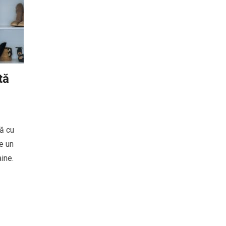
tă
ă cu
e un
ine.