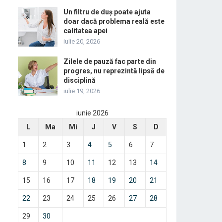
Un filtru de duș poate ajuta
doar dacă problema reală este
calitatea apei
iulie 20, 2026
Zilele de pauză fac parte din
progres, nu reprezintă lipsă de
disciplină
iulie 19, 2026
iunie 2026
L
Ma
Mi
J
V
S
D
1
2
3
4
5
6
7
8
9
10
11
12
13
14
15
16
17
18
19
20
21
22
23
24
25
26
27
28
29
30