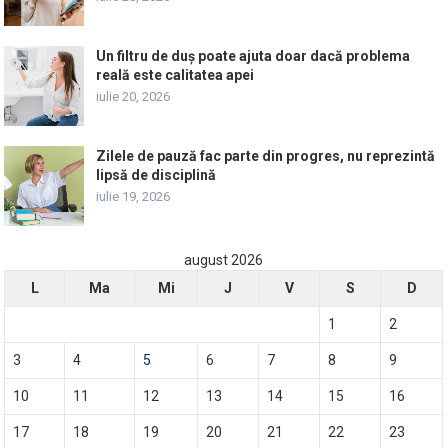
Un filtru de duș poate ajuta doar dacă problema
reală este calitatea apei
iulie 20, 2026
Zilele de pauză fac parte din progres, nu reprezintă
lipsă de disciplină
iulie 19, 2026
august 2026
L
Ma
Mi
J
V
S
D
1
2
3
4
5
6
7
8
9
10
11
12
13
14
15
16
17
18
19
20
21
22
23