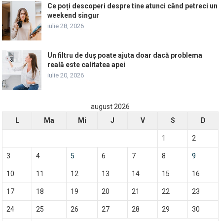
Ce poți descoperi despre tine atunci când petreci un
weekend singur
iulie 28, 2026
Un filtru de duș poate ajuta doar dacă problema
reală este calitatea apei
iulie 20, 2026
august 2026
L
Ma
Mi
J
V
S
D
1
2
3
4
5
6
7
8
9
10
11
12
13
14
15
16
17
18
19
20
21
22
23
24
25
26
27
28
29
30