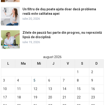
Un filtru de duș poate ajuta doar dacă problema
reală este calitatea apei
iulie 20, 2026
Zilele de pauză fac parte din progres, nu reprezintă
lipsă de disciplină
iulie 19, 2026
august 2026
L
Ma
Mi
J
V
S
D
1
2
3
4
5
6
7
8
9
10
11
12
13
14
15
16
17
18
19
20
21
22
23