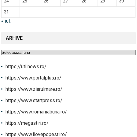
24
25
26
27
28
29
30
31
« iul.
ARHIVE
Arhive
https://utilnews.ro/
https://www.portalplus.ro/
https://www.ziarulmare.ro/
https://www.startpress.ro/
https://www.romaniabuna.ro/
https://megastiri.ro/
https://www.ilovepopesti.ro/